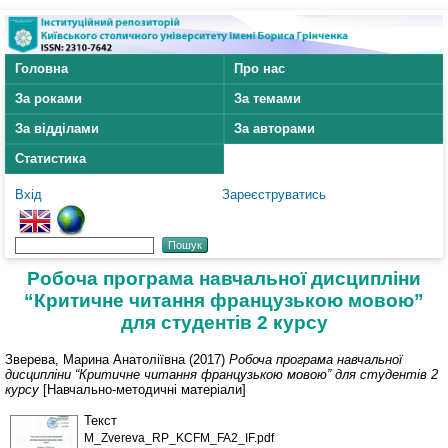
Головна
Про нас
За роками
За темами
За відділами
За авторами
Статистика
Вхід
Зареєструватись
Робоча програма навчальної дисципліни
“Критичне читання французькою мовою”
для студентів 2 курсу
Зверева, Марина Анатоліївна
(2017)
Робоча програма навчальної
дисципліни “Критичне читання французькою мовою” для студентів 2
курсу
[Навчально-методичні матеріали]
Текст
M_Zvereva_RP_KCFM_FA2_IF.pdf