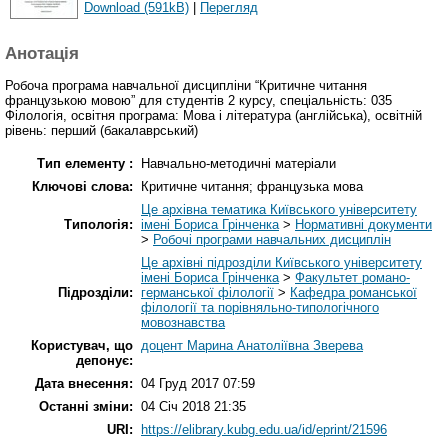
Download (591kB)
|
Перегляд
Анотація
Робоча програма навчальної дисципліни “Критичне читання
французькою мовою” для студентів 2 курсу, cпеціальність: 035
Філологія, oсвітня програма: Мова і література (англійська), oсвітній
рівень: перший (бакалаврський)
Тип елементу :
Навчально-методичні матеріали
Ключові слова:
Критичне читання; французька мова
Це архівна тематика Київського університету
Типологія:
імені Бориса Грінченка
>
Нормативні документи
>
Робочі програми навчальних дисциплін
Це архівні підрозділи Київського університету
імені Бориса Грінченка
>
Факультет романо-
Підрозділи:
германської філології
>
Кафедра романської
філології та порівняльно-типологічного
мовознавства
Користувач, що
доцент Марина Анатоліївна Зверева
депонує:
Дата внесення:
04 Груд 2017 07:59
Останні зміни:
04 Січ 2018 21:35
URI:
https://elibrary.kubg.edu.ua/id/eprint/21596