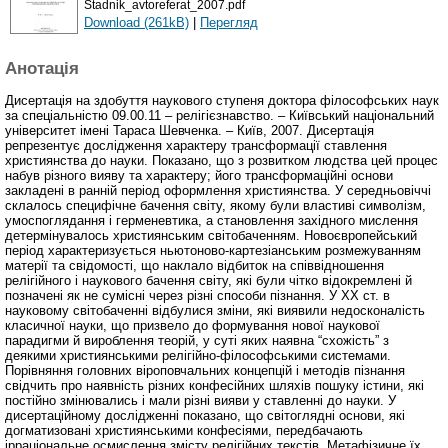
Stadnik_avtoreferat_2007.pdf
Download (261kB)
|
Перегляд
Анотація
Дисертація на здобуття наукового ступеня доктора філософських наук
за спеціальністю 09.00.11 – релігієзнавство. – Київський національний
університет імені Тараса Шевченка. – Київ, 2007. Дисертація
репрезентує дослідження характеру трансформації ставлення
християнства до науки. Показано, що з розвитком людства цей процес
набув різного вияву та характеру; його трансформаційні основи
закладені в ранній період оформлення християнства. У середньовіччі
склалось специфічне бачення світу, якому були властиві символізм,
умоспоглядання і герменевтика, а становлення західного мислення
детермінувалось християнським світобаченням. Новоєвропейський
період характеризується ньютоново-картезіанським розмежуванням
матерії та свідомості, що наклало відбиток на співвідношення
релігійного і наукового бачення світу, які були чітко відокремлені й
позначені як не сумісні через різні способи пізнання. У ХХ ст. в
науковому світобаченні відбулися зміни, які виявили недосконалість
класичної науки, що призвело до формування нової наукової
парадигми й вироблення теорій, у суті яких наявна “схожість” з
деякими християнськими релігійно-філософськими системами.
Порівняння головних віроповчальних концепцій і методів пізнання
свідчить про наявність різних конфесійних шляхів пошуку істини, які
постійно змінювались і мали різні вияви у ставленні до науки. У
дисертаційному дослідженні показано, що світоглядні основи, які
догматизовані християнськими конфесіями, передбачають
ірраціональне осмислення змісту релігійних текстів. Метафізичне їх