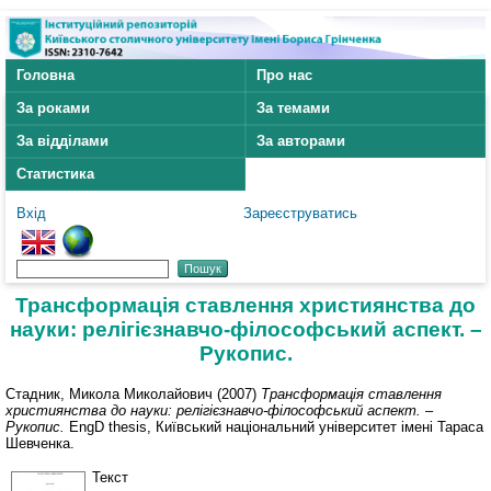
Головна
Про нас
За роками
За темами
За відділами
За авторами
Статистика
Вхід
Зареєструватись
Трансформація ставлення християнства до
науки: релігієзнавчо-філософський аспект. –
Рукопис.
Стадник, Микола Миколайович
(2007)
Трансформація ставлення
християнства до науки: релігієзнавчо-філософський аспект. –
Рукопис.
EngD thesis, Київський національний університет імені Тараса
Шевченка.
Текст