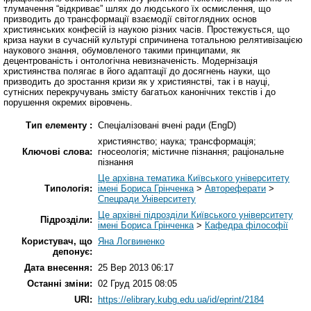
тлумачення “відкриває” шлях до людського їх осмислення, що
призводить до трансформації взаємодії світоглядних основ
християнських конфесій із наукою різних часів. Простежується, що
криза науки в сучасній культурі спричинена тотальною релятивізацією
наукового знання, обумовленого такими принципами, як
децентрованість і онтологічна невизначеність. Модернізація
християнства полягає в його адаптації до досягнень науки, що
призводить до зростання кризи як у християнстві, так і в науці,
сутнісних перекручувань змісту багатьох канонічних текстів і до
порушення окремих віровчень.
Тип елементу :
Спеціалізовані вчені ради (EngD)
християнство; наука; трансформація;
Ключові слова:
гносеологія; містичне пізнання; раціональне
пізнання
Це архівна тематика Київського університету
Типологія:
імені Бориса Грінченка
>
Автореферати
>
Спецради Університету
Це архівні підрозділи Київського університету
Підрозділи:
імені Бориса Грінченка
>
Кафедра філософії
Користувач, що
Яна Логвиненко
депонує:
Дата внесення:
25 Вер 2013 06:17
Останні зміни:
02 Груд 2015 08:05
URI:
https://elibrary.kubg.edu.ua/id/eprint/2184