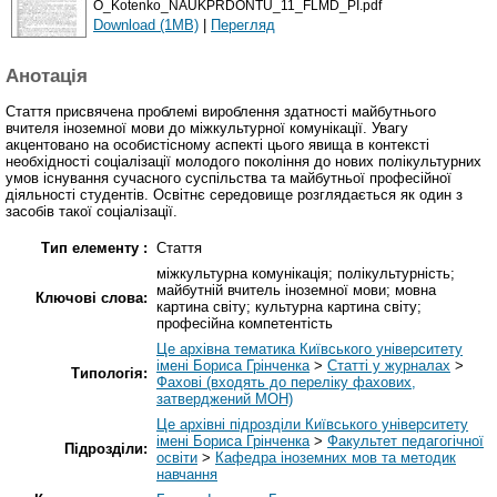
O_Kotenko_NAUKPRDONTU_11_FLMD_PI.pdf
Download (1MB)
|
Перегляд
Анотація
Стаття присвячена проблемі вироблення здатності майбутнього
вчителя іноземної мови до міжкультурної комунікації. Увагу
акцентовано на особистісному аспекті цього явища в контексті
необхідності соціалізації молодого покоління до нових полікультурних
умов існування сучасного суспільства та майбутньої професійної
діяльності студентів. Освітнє середовище розглядається як один з
засобів такої соціалізації.
Тип елементу :
Стаття
міжкультурна комунікація; полікультурність;
майбутній вчитель іноземної мови; мовна
Ключові слова:
картина світу; культурна картина світу;
професійна компетентість
Це архівна тематика Київського університету
імені Бориса Грінченка
>
Статті у журналах
>
Типологія:
Фахові (входять до переліку фахових,
затверджений МОН)
Це архівні підрозділи Київського університету
імені Бориса Грінченка
>
Факультет педагогічної
Підрозділи:
освіти
>
Кафедра іноземних мов та методик
навчання