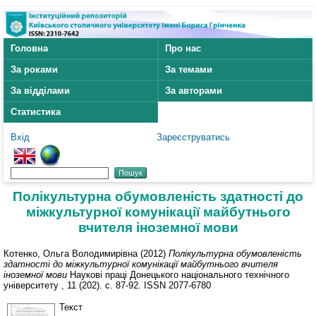
Головна
Про нас
За роками
За темами
За відділами
За авторами
Статистика
Вхід
Зареєструватись
Полікультурна обумовленість здатності до
міжкультурної комунікації майбутнього
вчителя іноземної мови
Котенко, Ольга Володимирівна
(2012)
Полікультурна обумовленість
здатності до міжкультурної комунікації майбутнього вчителя
іноземної мови
Наукові праці Донецького національного технічного
університету , 11 (202). с. 87-92. ISSN 2077-6780
Текст