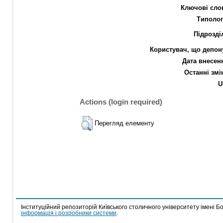
Ключові сло
Типолог
Підрозді
Користувач, що депон
Дата внесен
Останні змі
U
Actions (login required)
Перегляд елементу
Інституційний репозиторій Київського столичного університету імені Б
інформація і розробники системи
.