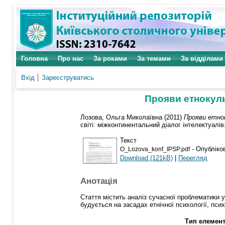
Головна
Про нас
За роками
За темами
За відділами
Вхід
Зареєструватись
Прояви етнокуль
Лозова, Ольга Миколаївна
(2011)
Прояви етно
світі: міжконтинентальний діалог інтелектуалів:
Текст
- Опубліко
O_Lozova_konf_IPSP.pdf
Download (121kB)
|
Перегляд
Анотація
Стаття містить аналіз сучасної проблематики у
будується на засадах етнічної психології, пси
Тип елемент