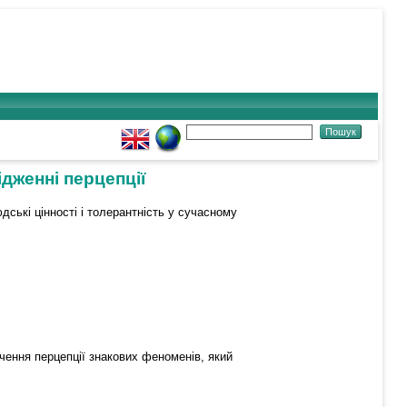
дженні перцепції
дські цінності і толерантність у сучасному
вчення перцепції знакових феноменів, який