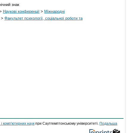
нічний знак
>
Наукові конференції
>
Міжнародні
>
Факультет психології, соціальної роботи та
 і комп'ютерних наук
при Саутгемптонському університеті.
Подальша