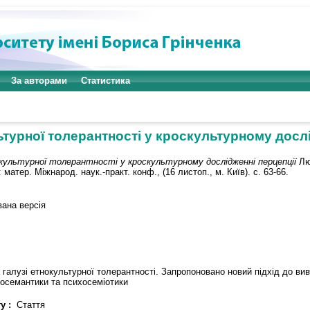
За авторами
Статистика
турної толерантності у кроскультурному дослі
культурної толерантності у кроскультурному дослідженні перцепції
Лю
 матер. Міжнарод. наук.-практ. конф., (16 листоп., м. Київ). с. 63-66.
вана версія
 галузі етнокультурної толерантності. Запропоновано новий підхід до ви
хосемантики та психосеміотики
у :
Стаття