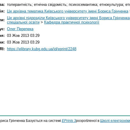
ва:
толерантність; етнічна свідомість; психосемантика; етнокультура; ет
ія:
Це архівна тематика Київського університету імені Бориса Грінченка
Це архівні підрозділи Київського університету імені Бориса Грінченка
ли:
спеціальної освіти
>
Кафедра практичної психології
ує:
Олег Перепека
ня:
03 Жов 2013 03:29
ни:
03 Жов 2013 03:29
RI:
https://elibrary.kubg.edu.ua/id/eprint/2248
ориса Грінченка Базується на системі
EPrints 3
розробленої в
Школі електроніки