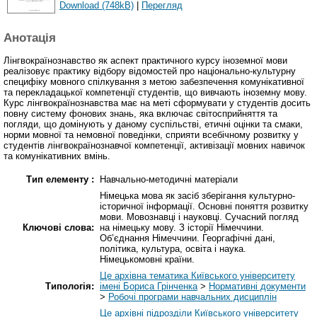
Download (748kB)
|
Перегляд
Анотація
Лінгвокраїнознавство як аспект практичного курсу іноземної мови
реалізовує практику відбору відомостей про національно-культурну
специфіку мовного спілкування з метою забезпечення комунікативної
та перекладацької компетенції студентів, що вивчають іноземну мову.
Курс лінгвокраїнознавства має на меті сформувати у студентів досить
повну систему фонових знань, яка включає світосприйняття та
погляди, що домінують у даному суспільстві, етичні оцінки та смаки,
норми мовної та немовної поведінки, сприяти всебічному розвитку у
студентів лінгвокраїнознавчої компетенції, активізації мовних навичок
та комунікативних вмінь.
Тип елементу :
Навчально-методичні матеріали
Німецька мова як засіб зберігання культурно-
історичної інформації. Основні поняття розвитку
мови. Мовознавці і науковці. Сучасний погляд
Ключові слова:
на німецьку мову. З історії Німеччини.
Об’єднання Німеччини. Георгафічні дані,
політика, культура, освіта і наука.
Німецькомовні країни.
Це архівна тематика Київського університету
Типологія:
імені Бориса Грінченка
>
Нормативні документи
>
Робочі програми навчальних дисциплін
Це архівні підрозділи Київського університету