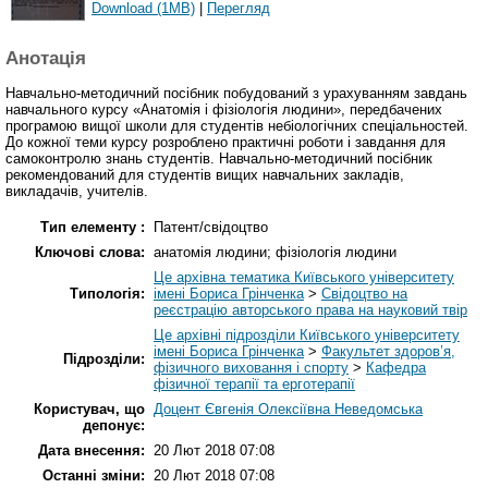
Download (1MB)
|
Перегляд
Анотація
Навчально-методичний посібник побудований з урахуванням завдань
навчального курсу «Анатомія і фізіологія людини», передбачених
програмою вищої школи для студентів небіологічних спеціальностей.
До кожної теми курсу розроблено практичні роботи і завдання для
самоконтролю знань студентів. Навчально-методичний посібник
рекомендований для студентів вищих навчальних закладів,
викладачів, учителів.
Тип елементу :
Патент/свідоцтво
Ключові слова:
анатомія людини; фізіологія людини
Це архівна тематика Київського університету
Типологія:
імені Бориса Грінченка
>
Свідоцтво на
реєстрацію авторського права на науковий твір
Це архівні підрозділи Київського університету
імені Бориса Грінченка
>
Факультет здоров’я,
Підрозділи:
фізичного виховання і спорту
>
Кафедра
фізичної терапії та ерготерапії
Користувач, що
Доцент Євгенія Олексіївна Неведомська
депонує:
Дата внесення:
20 Лют 2018 07:08
Останні зміни:
20 Лют 2018 07:08