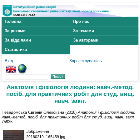
Головна
Про нас
За роками
За темами
За відділами
За авторами
Статистика
Вхід
Зареєструватись
Анатомія і фізіологія людини: навч.-метод.
посіб. для практичних робіт для студ. вищ.
навч. закл.
Неведомська Євгенія Олексіївна (2018)
Анатомія і фізіологія людини:
навч.-метод. посіб. для практичних робіт для студ. вищ. навч. закл.
75935.
Зображення
20180219_165459.jpg