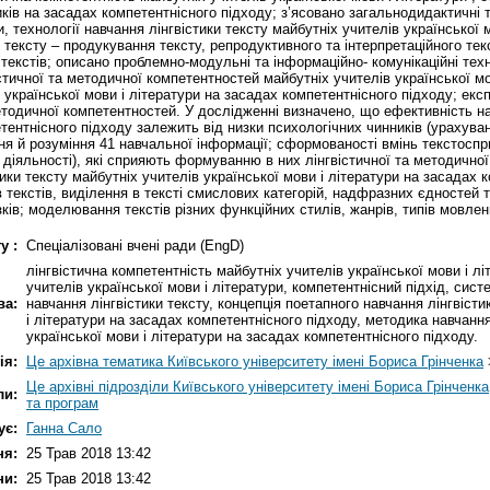
иків на засадах компетентнісного підходу; з’ясовано загальнодидактичні 
, технології навчання лінгвістики тексту майбутніх учителів української 
ки тексту – продукування тексту, репродуктивного та інтерпретаційного те
текстів; описано проблемно-модульні та інформаційно- комунікаційні техн
вістичної та методичної компетентностей майбутніх учителів української м
в української мови і літератури на засадах компетентнісного підходу; е
етодичної компетентностей. У дослідженні визначено, що ефективність на
ентнісного підходу залежить від низки психологічних чинників (урахуван
 й розуміння 41 навчальної інформації; сформованості вмінь текстоспр
 діяльності), які сприяють формуванню в них лінгвістичної та методично
ки тексту майбутніх учителів української мови і літератури на засадах 
 текстів, виділення в тексті смислових категорій, надфразних єдностей та
язків; моделювання текстів різних функційних стилів, жанрів, типів мовлен
у :
Спеціалізовані вчені ради (EngD)
лінгвістична компетентність майбутніх учителів української мови і л
учителів української мови і літератури, компетентнісний підхід, систе
ва:
навчання лінгвістики тексту, концепція поетапного навчання лінгвісти
і літератури на засадах компетентнісного підходу, методика навчання
української мови і літератури на засадах компетентнісного підходу.
ія:
Це архівна тематика Київського університету імені Бориса Грінченка
Це архівні підрозділи Київського університету імені Бориса Грінченка
ли:
та програм
ує:
Ганна Сало
ня:
25 Трав 2018 13:42
ни:
25 Трав 2018 13:42