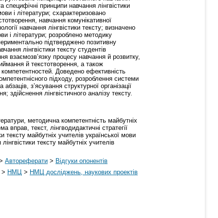
та специфічні принципи навчання лінгвістики
мови і літератури; схарактеризовано
кстотворення, навчання комунікативної
ології навчання лінгвістики тексту; визначено
ови і літератури; розроблено методику
кспериментально підтверджено позитивну
вчання лінгвістики тексту студентів
ня взаємозв’язку процесу навчання й розвитку,
иймання й текстотворення, а також
ї компетентностей. Доведено ефективність
компетентнісного підходу, розроблення системи
 абзаців, з’ясування структурної організації
ня; здійснення лінгвістичного аналізу тексту.
ітератури, методична компетентність майбутніх
ма вправ, текст, лінгводидактичні стратегії
ки тексту майбутніх учителів української мови
 лінгвістики тексту майбутніх учителів
>
Автореферати
>
Відгуки опонентів
>
НМЦ
>
НМЦ досліджень, наукових проектів