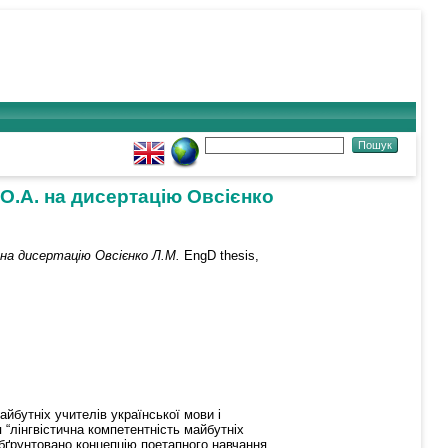
О.А. на дисертацію Овсієнко
 на дисертацію Овсієнко Л.М.
EngD thesis,
йбутніх учителів української мови і
 “лінгвістична компетентність майбутніх
 обґрунтовано концепцію поетапного навчання