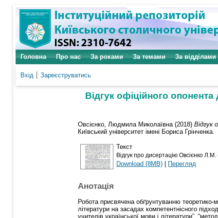
Головна
Про нас
За роками
За темами
За відділами
Вхід
Зареєструватись
Відгук офіційного опонента
Овсієнко, Людмила Миколаївна
(2018)
Відгук 
Київський університет імені Бориса Грінченка.
Текст
Відгук про дисертацію Овсієнко Л.М. 
Download (8MB)
|
Перегляд
Анотація
Робота присвячена обґрунтуванню теоретико-ме
літератури на засадах компетентнісного підход
учителів української мови і літератури”, “мет