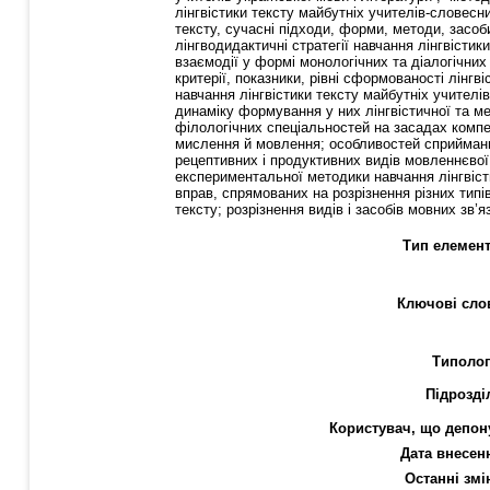
лінгвістики тексту майбутніх учителів-словесн
тексту, сучасні підходи, форми, методи, засоби
лінгводидактичні стратегії навчання лінгвісти
взаємодії у формі монологічних та діалогічних 
критерії, показники, рівні сформованості лінг
навчання лінгвістики тексту майбутніх учителі
динаміку формування у них лінгвістичної та м
філологічних спеціальностей на засадах компет
мислення й мовлення; особливостей сприймання
рецептивних і продуктивних видів мовленнєвої
експериментальної методики навчання лінгвісти
вправ, спрямованих на розрізнення різних типів
тексту; розрізнення видів і засобів мовних зв’
Тип елемент
Ключові сло
Типолог
Підрозді
Користувач, що депон
Дата внесен
Останні змі