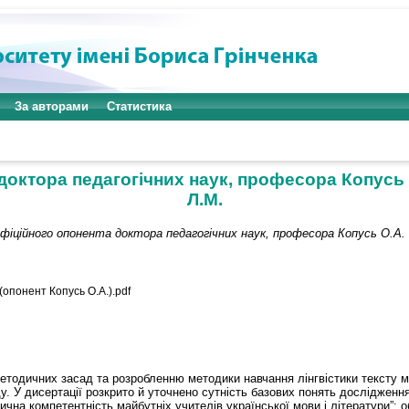
За авторами
Статистика
 доктора педагогічних наук, професора Копусь 
Л.М.
офіційного опонента доктора педагогічних наук, професора Копусь О.А.
(опонент Копусь О.А.).pdf
тодичних засад та розробленню методики навчання лінгвістики тексту ма
у. У дисертації розкрито й уточнено сутність базових понять дослідження
одична компетентність майбутніх учителів української мови і літератури”;