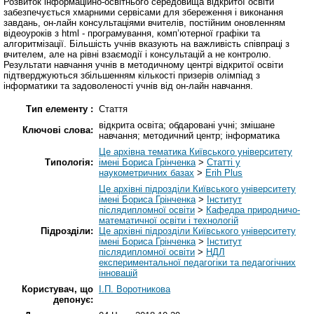
Розвиток інформаційно-освітнього середовища відкритої освіти
забезпечується хмарними сервісами для збереження і виконання
завдань, он-лайн консультаціями вчителів, постійним оновленням
відеоуроків з html - програмування, комп’ютерної графіки та
алгоритмізації. Більшість учнів вказують на важливість співпраці з
вчителем, але на рівні взаємодії і консультацій а не контролю.
Результати навчання учнів в методичному центрі відкритої освіти
підтверджуються збільшенням кількості призерів олімпіад з
інформатики та задоволеності учнів від он-лайн навчання.
Тип елементу :
Стаття
відкрита освіта; обдаровані учні; змішане
Ключові слова:
навчання; методичний центр; інформатика
Це архівна тематика Київського університету
Типологія:
імені Бориса Грінченка
>
Статті у
наукометричних базах
>
Erih Plus
Це архівні підрозділи Київського університету
імені Бориса Грінченка
>
Інститут
післядипломної освіти
>
Кафедра природничо-
математичної освіти і технологій
Підрозділи:
Це архівні підрозділи Київського університету
імені Бориса Грінченка
>
Інститут
післядипломної освіти
>
НДЛ
експериментальної педагогіки та педагогічних
інновацій
Користувач, що
І.П. Воротникова
депонує: