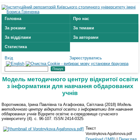
Головна
Про нас
За роками
За темами
За відділами
За авторами
Статистика
Вхід
Зареєструватись
Модель методичного центру відкритої освіти
з інформатики для навчання обдарованих
учнів
Воротникова, Ірина Павлівна
та
Агафонова, Світлана
(2018)
Модель
методичного центру відкритої освіти з інформатики для навчання
обдарованих учнів
Відкрите освітнє е-середовище сучасного
університету (4). с. 96-107. ISSN 2414-0325
Текст
Vorotnykova Agafonova.pdf
Download (1MB)
|
Перегляд