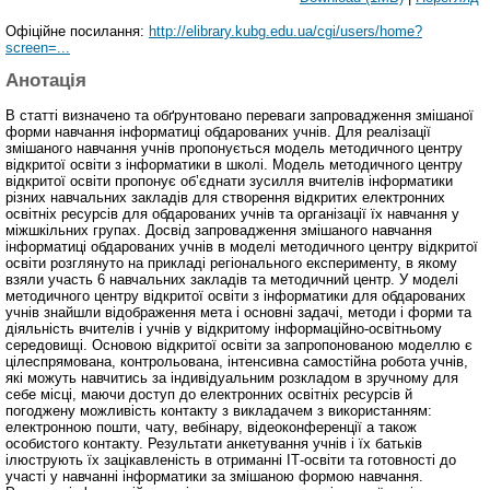
Офіційне посилання:
http://elibrary.kubg.edu.ua/cgi/users/home?
screen=...
Анотація
В статті визначено та обґрунтовано переваги запровадження змішаної
форми навчання інформатиці обдарованих учнів. Для реалізації
змішаного навчання учнів пропонується модель методичного центру
відкритої освіти з інформатики в школі. Модель методичного центру
відкритої освіти пропонує об’єднати зусилля вчителів інформатики
різних навчальних закладів для створення відкритих електронних
освітніх ресурсів для обдарованих учнів та організації їх навчання у
міжшкільних групах. Досвід запровадження змішаного навчання
інформатиці обдарованих учнів в моделі методичного центру відкритої
освіти розглянуто на прикладі регіонального експерименту, в якому
взяли участь 6 навчальних закладів та методичний центр. У моделі
методичного центру відкритої освіти з інформатики для обдарованих
учнів знайшли відображення мета і основні задачі, методи і форми та
діяльність вчителів і учнів у відкритому інформаційно-освітньому
середовищі. Основою відкритої освіти за запропонованою моделлю є
цілеспрямована, контрольована, інтенсивна самостійна робота учнів,
які можуть навчитись за індивідуальним розкладом в зручному для
себе місці, маючи доступ до електронних освітніх ресурсів й
погоджену можливість контакту з викладачем з використанням:
електронною пошти, чату, вебінару, відеоконференції а також
особистого контакту. Результати анкетування учнів і їх батьків
ілюструють їх зацікавленість в отриманні ІТ-освіти та готовності до
участі у навчанні інформатики за змішаною формою навчання.