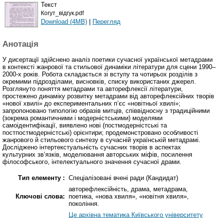
Текст
Когут_відгук.pdf
Download (4MB)
|
Перегляд
Анотація
У дисертації здійснено аналіз поетики сучасної української метадрами
в контексті жанрової та стильової динаміки літератури для сцени 1990–
2000-х років. Робота складається зі вступу та чотирьох розділів з
окремими підрозділами, висновків, списку використаних джерел.
Розглянуто поняття метадрами та авторефлексії літератури,
простежено динаміку розвитку метадрами від авторефлексійних творів
«нової хвилі» до експериментальних п’єс «новітньої хвилі»;
запропоновано типологію образів митців, співвідносну з традиційними
(зокрема романтичними і модерністськими) моделями
самоідентифікації, виявлено нові (постмодерністські та
постпостмодерністські) орієнтири; продемонстровано особливості
жанрового й стильового синтезу в сучасній українській метадрамі.
Досліджено інтертекстуальність сучасних творів в аспектах
культурних зв’язків, моделювання авторських міфів, посилення
філософського, інтелектуального значення сучасної драми.
Тип елементу :
Спеціалізовані вчені ради (Кандидат)
авторефлексійність, драма, метадрама,
Ключові слова:
поетика, «нова хвиля», «новітня хвиля»,
покоління.
Це архівна тематика Київського університету