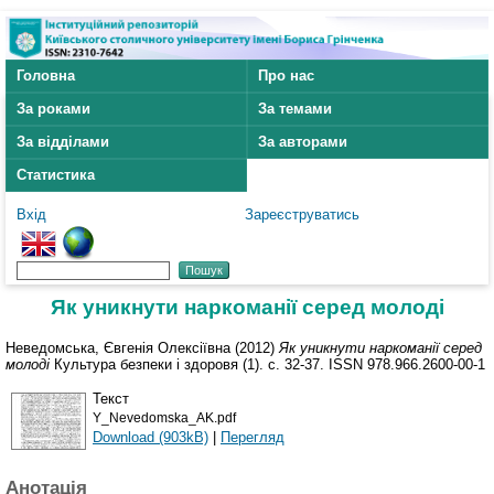
Головна
Про нас
За роками
За темами
За відділами
За авторами
Статистика
Вхід
Зареєструватись
Як уникнути наркоманії серед молоді
Неведомська, Євгенія Олексіївна
(2012)
Як уникнути наркоманії серед
молоді
Культура безпеки і здоровя (1). с. 32-37. ISSN 978.966.2600-00-1
Текст
Y_Nevedomska_AK.pdf
Download (903kB)
|
Перегляд
Анотація