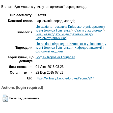
В статті йде мова як уникнути наркоманії серед молоді.
Тип елементу :
Стаття
Ключові слова:
наркоманія серед молоді;
Це архівна тематика Київського університету
імені Бориса Грінченка
>
Статті у журналах
>
Типологія:
Інші (не входять ні до фахових, ні до
наукометричних баз)
Це архівні підрозділи Київського університету
Підрозділи:
імені Бориса Грінченка
>
Кафедра анатомії і
фізіології людини
Користувач, що
Богдан Ігорович Грицеляк
депонує:
Дата внесення:
01 Лют 2013 08:23
Останні зміни:
22 Вер 2015 07:51
URI:
https://elibrary.kubg.edu.ua/id/eprint/247
Actions (login required)
Перегляд елементу