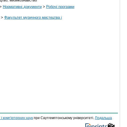
ецтво; мизикознавство
>
Нормативні документи
>
Робочі програми
>
Факультет музичного мистецтва і
 і комп'ютерних наук
при Саутгемптонському університеті.
Подальша