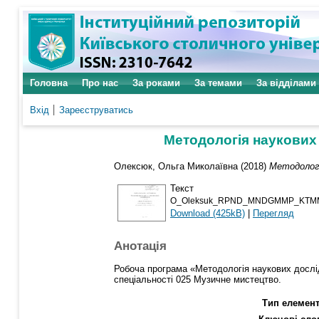
Головна
Про нас
За роками
За темами
За відділами
Вхід
Зареєструватись
Методологія наукових 
Олексюк, Ольга Миколаївна
(2018)
Методологі
Текст
O_Oleksuk_RPND_MNDGMMP_KTMM
Download (425kB)
|
Перегляд
Анотація
Робоча програма «Методологія наукових дослідж
спеціальності 025 Музичне мистецтво.
Тип елемент