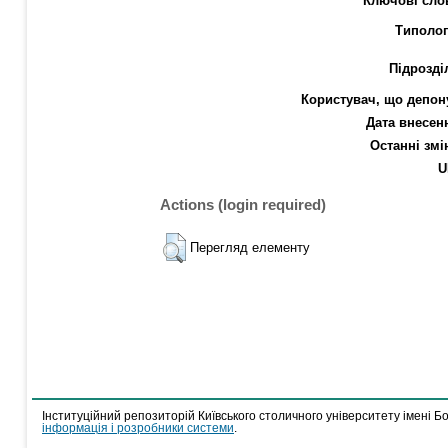
Ключові сло
Типолог
Підрозді
Користувач, що депон
Дата внесен
Останні змі
U
Actions (login required)
Перегляд елементу
Інституційний репозиторій Київського столичного університету імені Б
інформація і розробники системи
.