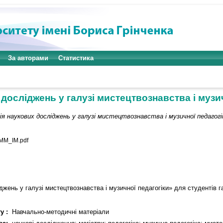
За авторами
Статистика
досліджень у галузі мистецтвознавства і музичн
я наукових досліджень у галузі мистецтвознавства і музичної педагогік
M_IM.pdf
ень у галузі мистецтвознавства і музичної педагогіки» для студентів га
у :
Навчально-методичні матеріали