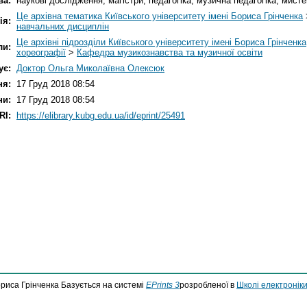
ва:
наукові дослідження; магістри; педагогіка; музична педагогіка; мист
Це архівна тематика Київського університету імені Бориса Грінченка
ія:
навчальних дисциплін
Це архівні підрозділи Київського університету імені Бориса Грінченка
ли:
хореографії
>
Кафедра музикознавства та музичної освіти
ує:
Доктор Ольга Миколаївна Олексюк
ня:
17 Груд 2018 08:54
ни:
17 Груд 2018 08:54
RI:
https://elibrary.kubg.edu.ua/id/eprint/25491
ориса Грінченка Базується на системі
EPrints 3
розробленої в
Школі електроніки