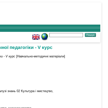
ої педагогіки - V курс
и - V курс
[Навчально-методичні матеріали]
лузі знань 02 Культура і мистецтво,