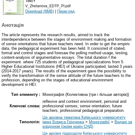
Текст
V_Zhelanova_EDTP_PI.pdf
Download (8MB)
|
Перегляд
Анотація
The article represents the research results, aimed to track the
interdependence between the stages of environment making and formation
of sense orientations that future teachers need. In order to get the empiric
data, the pedagogical experiment has been held. It consisted of stated,
formal and control stages and foresaw the polling method usage, testing,
content-analysis of argumentative essays. The total duration f the
experiment. where 725 students of pedagogical specializations from 5
Higher Educational Institutions (HEI) of Ukraine participated, lasted 3 years
(2014-2017 years). The results of the experiment gave the possibility to
verify the transformation of the sense attitude of the future teachers to the
profession, depending on the stages of educational environment
development in HEI.
Тип елементу :
Монографія (Колективна (три і більше авторів))
reflexive and context environment; personal and
Ключові слова:
professional senses; sense orientation; future
teachers; professional pedagogical preparation.
Це архівна тематика Київського університету
Типологія:
імені Бориса Грінченка
>
Монографії
>
Видані за
кордоном (окрім країн СНД)
Це архівні підрозділи Київського університету