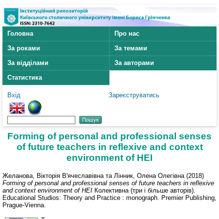
Головна
Про нас
За роками
За темами
За відділами
За авторами
Статистика
Вхід
Зареєструватись
Forming of personal and professional senses
of future teachers in reflexive and context
environment of HEI
Желанова, Вікторія В'ячеславівна
та
Лінник, Олена Олегівна
(2018)
Forming of personal and professional senses of future teachers in reflexive
and context environment of HEI
Колективна (три і більше авторів).
Educational Studios: Theory and Practice : monograph. Premier Publishing,
Prague-Vienna.