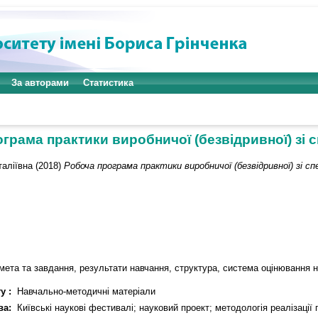
За авторами
Статистика
грама практики виробничої (безвідривної) зі сп
таліївна
(2018)
Робоча програма практики виробничої (безвідривної) зі спе
 мета та завдання, результати навчання, структура, система оцінювання 
у :
Навчально-методичні матеріали
ва:
Київські наукові фестивалі; науковий проект; методологія реалізації 