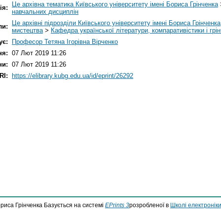
Це архівна тематика Київського університету імені Бориса Грінченка
ія:
навчальних дисциплін
Це архівні підрозділи Київського університету імені Бориса Грінченка
ли:
мистецтва
>
Кафедра української літератури, компаративістики і грі
ує:
Професор Тетяна Ігорівна Вірченко
ня:
07 Лют 2019 11:26
ни:
07 Лют 2019 11:26
RI:
https://elibrary.kubg.edu.ua/id/eprint/26292
ориса Грінченка Базується на системі
EPrints 3
розробленої в
Школі електроніки