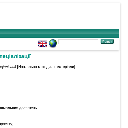
еціалізації
ціалізації
[Навчально-методичні матеріали]
навчальних досягнень.
проекту;