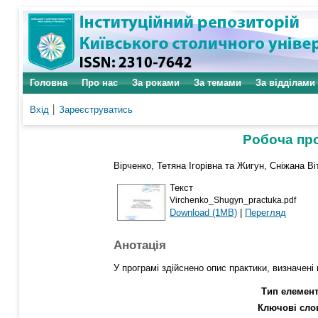
Головна
Про нас
За роками
За темами
За відділами
Вхід
Зареєструватись
Робоча про
Вірченко, Тетяна Ігорівна
та
Жигун, Сніжана Ві
Текст
Virchenko_Shugyn_practuka.pdf
Download (1MB)
|
Перегляд
Анотація
У програмі здійснено опис практики, визначені
Тип елемент
Ключові сло