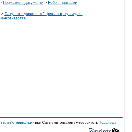
>
Нормативні документи
>
Робочі програми
>
Факультет української філології, культури і
нченкознавства
 і комп'ютерних наук
при Саутгемптонському університеті.
Подальша