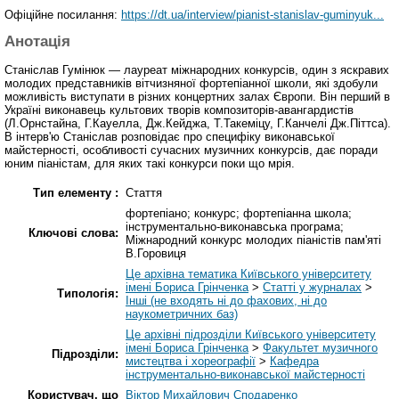
Офіційне посилання:
https://dt.ua/interview/pianist-stanislav-guminyuk...
Анотація
Станіслав Гумінюк — лауреат міжнародних конкурсів, один з яскравих
молодих представників вітчизняної фортепіанної школи, які здобули
можливість виступати в різних концертних залах Європи. Він перший в
Україні виконавець культових творів композиторів-авангардистів
(Л.Орнстайна, Г.Кауелла, Дж.Кейджа, Т.Такеміцу, Г.Канчелі Дж.Піттса).
В інтерв'ю Станіслав розповідає про специфіку виконавської
майстерності, особливості сучасних музичних конкурсів, дає поради
юним піаністам, для яких такі конкурси поки що мрія.
Тип елементу :
Стаття
фортепіано; конкурс; фортепіанна школа;
інструментально-виконавська програма;
Ключові слова:
Міжнародний конкурс молодих піаністів пам'яті
В.Горовиця
Це архівна тематика Київського університету
імені Бориса Грінченка
>
Статті у журналах
>
Типологія:
Інші (не входять ні до фахових, ні до
наукометричних баз)
Це архівні підрозділи Київського університету
імені Бориса Грінченка
>
Факультет музичного
Підрозділи:
мистецтва і хореографії
>
Кафедра
інструментально-виконавської майстерності
Користувач, що
Віктор Михайлович Сподаренко