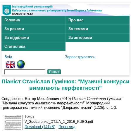
Головна
Про нас
За роками
За темами
За відділами
За авторами
Статистика
Вхід
Зареєструватись
Піаніст Станіслав Гумінюк: "Музичні конкурси
вимагають перфектності"
Сподаренко, Віктор Михайлович
(2019)
Піаніст Станіслав Гумінюк:
"Музичні конкурси вимагають перфектності"
Міжнародний
громадсько-політичний тижневик "Дзеркало тижня" (1226). с. 1-3.
Текст
V_Spodarenko_DT.UA_1_2019_KUBG.pdf
Download (141kB)
|
Перегляд