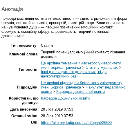
Анотація
природа має певні естетичні властивості — єдність різноманіття форм
і звуків, світла й кольорів, пропорцій, симетрій тощо. Вони впливають
на «увімкнення душі» — перший позитивний емоційний контакт,
формують емоційну сферу та розвивають творчий потенціал
дошкільників.
Тип елементу :
Стаття
Творчий поненціал; емоційний контакт; пізнання
Ключові слова:
довкілля
Це архівна тематика Київського університету
імені Бориса Грінченка
>
Статті у журналах
>
Типологія:
Інші (не входять ні до фахових, ні до
наукометричних баз)
Це архівні підрозділи Київського університету
Підрозділи:
імені Бориса Грінченка
>
Факультет педагогічної
освіти
>
Кафедра дошкільної освіти
Користувач, що
Кафедра Дошкільної освіти
депонує:
Дата внесення:
28 Лют 2019 07:53
Останні зміни:
28 Лют 2019 07:53
URI:
https://elibrary.kubg.edu.ua/id/eprint/26622