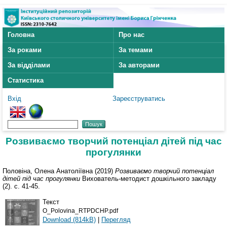
Головна
Про нас
За роками
За темами
За відділами
За авторами
Статистика
Вхід
Зареєструватись
Розвиваємо творчий потенціал дітей під час
прогулянки
Половіна, Олена Анатоліївна
(2019)
Розвиваємо творчий потенціал
дітей під час прогулянки
Вихователь-методист дошкільного закладу
(2). с. 41-45.
Текст
O_Polovina_RTPDCHP.pdf
Download (814kB)
|
Перегляд