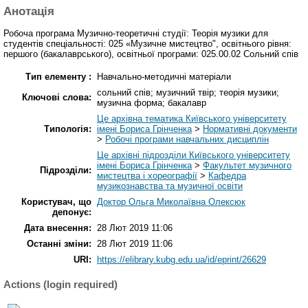
Анотація
Робоча програма Музично-теоретичні студії: Теорія музики для
студентів спеціальності: 025 «Музичне мистецтво", освітнього рівня:
першого (бакалаврського), освітньої програми: 025.00.02 Сольний спів
Тип елементу :
Навчально-методичні матеріали
сольний спів; музичний твір; теорія музики;
Ключові слова:
музична форма; бакалавр
Це архівна тематика Київського університету
Типологія:
імені Бориса Грінченка
>
Нормативні документи
>
Робочі програми навчальних дисциплін
Це архівні підрозділи Київського університету
імені Бориса Грінченка
>
Факультет музичного
Підрозділи:
мистецтва і хореографії
>
Кафедра
музикознавства та музичної освіти
Користувач, що
Доктор Ольга Миколаївна Олексюк
депонує:
Дата внесення:
28 Лют 2019 11:06
Останні зміни:
28 Лют 2019 11:06
URI:
https://elibrary.kubg.edu.ua/id/eprint/26629
Actions (login required)