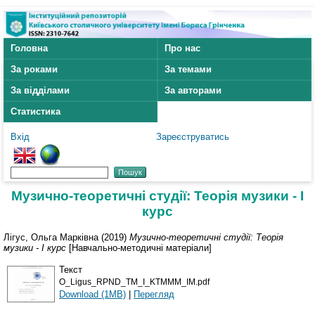
Головна
Про нас
За роками
За темами
За відділами
За авторами
Статистика
Вхід
Зареєструватись
Музично-теоретичні студії: Теорія музики - І
курс
Лігус, Ольга Марківна
(2019)
Музично-теоретичні студії: Теорія
музики - І курс
[Навчально-методичні матеріали]
Текст
O_Ligus_RPND_TM_I_KTMMM_IM.pdf
Download (1MB)
|
Перегляд