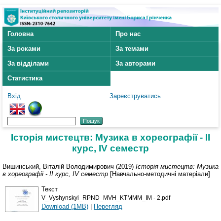
Головна
Про нас
За роками
За темами
За відділами
За авторами
Статистика
Вхід
Зареєструватись
Історія мистецтв: Музика в хореографії - ІІ
курс, IV семестр
Вишинський, Віталій Володимирович
(2019)
Історія мистецтв: Музика
в хореографії - ІІ курс, IV семестр
[Навчально-методичні матеріали]
Текст
V_Vyshynskyi_RPND_MVH_KTMMM_IM - 2.pdf
Download (1MB)
|
Перегляд