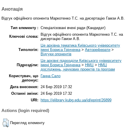
Анотація
Відгук офіційного опонента Маркотенко Т.С. на дисертацію Гамзи А.В.
Тип елементу :
Спеціалізовані вчені ради (Кандидат)
Відгук офіційного опонента Маркотенко Т.С. на
Ключові слова:
дисертацію Гамзи А.В.
Це архівна тематика Київського університету
Типологія:
імені Бориса Грінченка
>
Автореферати
>
Відгуки опонентів
Це архівні підрозділи Київського університету
Підрозділи:
імені Бориса Грінченка
>
НМЦ
>
НМЦ
досліджень, наукових проектів та програм
Користувач, що
Ганна Сало
депонує:
Дата внесення:
24 Бер 2019 17:32
Останні зміни:
24 Бер 2019 17:32
URI:
https://elibrary.kubg.edu.ua/id/eprint/26899
Actions (login required)
Перегляд елементу