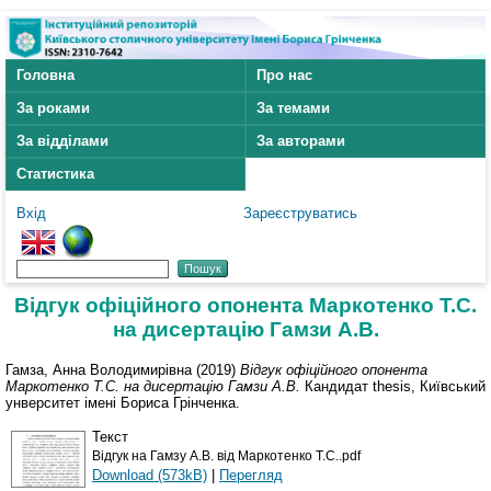
Головна
Про нас
За роками
За темами
За відділами
За авторами
Статистика
Вхід
Зареєструватись
Відгук офіційного опонента Маркотенко Т.С.
на дисертацію Гамзи А.В.
Гамза, Анна Володимирівна
(2019)
Відгук офіційного опонента
Маркотенко Т.С. на дисертацію Гамзи А.В.
Кандидат thesis, Київський
унверситет імені Бориса Грінченка.
Текст
Відгук на Гамзу А.В. від Маркотенко Т.С..pdf
Download (573kB)
|
Перегляд