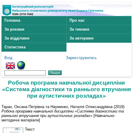
Головна
Про нас
За роками
За темами
За відділами
За авторами
Статистика
Вхід
Зареєструватись
Робоча програма навчальної дисципліни
«Система діагностики та раннього втручання
при аутистичних розладах»
Таран, Оксана Петрівна
та
Науменко, Наталія Олександрівна
(2019)
Робоча програма навчальної дисципліни «Система діагностики та
раннього втручання при аутистичних розладах»
[Навчально-
методичні матеріали]
Текст