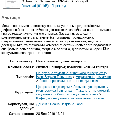
O_Taran_N_Naumenko_SDRVAR_KSPKIO.pdf
Download (914kB)
|
Перегляд
Анотація
Мета – сформувати систему знать та уявлень щодо семіотики,
диференційної та поглибленої діагностики, засобів раннього втручання
при розладах аутистичного спектра. Завдання: оволодіти
компетентностями загальними (світоглядна, громадянська,
комунікативна, аналітична, самоосвітня, організаційна, науково-
дослідницька) та фаховими компетентностями (психолого-педагогічна,
спеціально-психологічна, медико-біологічна, діагностично-корекційна,
консультативна, деонтологічна).
Тип елементу :
Навчально-методичні матеріали
Ключові слова:
симптом; синдром; нозологія; клінічні критерії
Це архівна тематика Київського університету
Типологія:
імені Бориса Грінченка
>
Нормативні документи
>
Робочі програми навчальних дисциплін
Це архівні підрозділи Київського університету
імені Бориса Грінченка
>
Факультет психології,
Підрозділи:
соціальної роботи та спеціальної освіти
>
Кафедра спеціальної та інклюзивної освіти
Користувач, що
Доцент Оксана Петрівна Таран
депонує:
Дата внесення:
28 Бер 2019 13:01