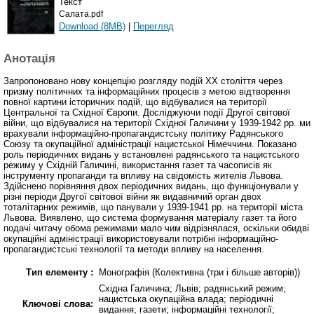
Текст
Салата.pdf
Download (8MB)
|
Перегляд
Анотація
Запропоновано нову концепцію розгляду подій ХХ століття через
призму політичних та інформаційних процесів з метою відтворення
повної картини історичних подій, що відбувалися на території
Центральної та Східної Європи. Досліджуючи події Другої світової
війни, що відбувалися на території Східної Галичини у 1939-1942 рр. ми
врахували інформаційно-пропагандистську політику Радянського
Союзу та окупаційної адміністрації нацистської Німеччини. Показано
роль періодичних видань у встановлені радянського та нацистського
режиму у Східній Галичині, використання газет та часописів як
інструменту пропаганди та впливу на свідомість жителів Львова.
Здійснено порівняння двох періодичних видань, що функціонували у
різні періоди Другої світової війни як видавничий орган двох
тоталітарних режимів, що панували у 1939-1941 рр. на території міста
Львова. Виявлено, що система формування матеріалу газет та його
подачі читачу обома режимами мало чим відрізнялася, оскільки обидві
окупаційні адміністрації використовували потрібні інформаційно-
пропагандистські технології та методи впливу на населення.
Тип елементу :
Монографія (Колективна (три і більше авторів))
Східна Галичина; Львів; радянський режим;
нацистська окупаційна влада; періодичні
Ключові слова:
видання; газети; інформаційні технології;