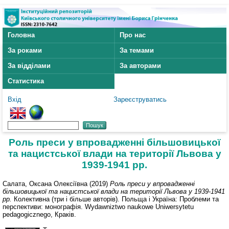
Головна
Про нас
За роками
За темами
За відділами
За авторами
Статистика
Вхід
Зареєструватись
Роль преси у впровадженні більшовицької
та нацистської влади на території Львова у
1939-1941 рр.
Салата, Оксана Олексіївна
(2019)
Роль преси у впровадженні
більшовицької та нацистської влади на території Львова у 1939-1941
рр.
Колективна (три і більше авторів). Польща і Україна: Проблеми та
перспективи: монографія. Wydawniztwo naukowe Uniwersytetu
pedagogicznego, Краків.