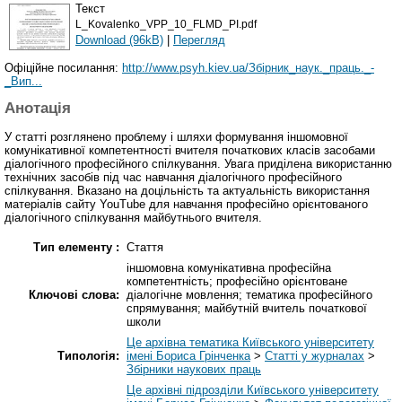
Текст
L_Kovalenko_VPP_10_FLMD_PI.pdf
Download (96kB)
|
Перегляд
Офіційне посилання:
http://www.psyh.kiev.ua/Збірник_наук._праць._-
_Вип...
Анотація
У статті розглянено проблему і шляхи формування іншомовної
комунікативної компетентності вчителя початкових класів засобами
діалогічного професійного спілкування. Увага приділена використанню
технічних засобів під час навчання діалогічного професійного
спілкування. Вказано на доцільність та актуальність використання
матеріалів сайту YouTube для навчання професійно орієнтованого
діалогічного спілкування майбутнього вчителя.
Тип елементу :
Стаття
іншомовна комунікативна професійна
компетентність; професійно орієнтоване
Ключові слова:
діалогічне мовлення; тематика професійного
спрямування; майбутній вчитель початкової
школи
Це архівна тематика Київського університету
Типологія:
імені Бориса Грінченка
>
Статті у журналах
>
Збірники наукових праць
Це архівні підрозділи Київського університету