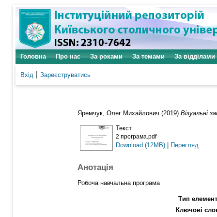
Головна
Про нас
За роками
За темами
За відділами
Вхід
Зареєструватись
Яремчук, Олег Михайлович
(2019)
Візуальні з
Текст
2 програма.pdf
Download (12MB)
|
Перегляд
Анотація
Робоча навчальна програма
Тип елемент
Ключові сло