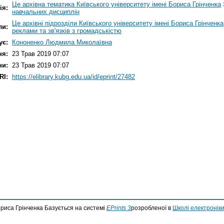
Це архівна тематика Київського університету імені Бориса Грінченка
ія:
навчальних дисциплін
Це архівні підрозділи Київського університету імені Бориса Грінченка
ли:
реклами та зв'язків з громадськістю
ує:
Кононенко Людмила Миколаївна
ня:
23 Трав 2019 07:07
ни:
23 Трав 2019 07:07
RI:
https://elibrary.kubg.edu.ua/id/eprint/27482
ориса Грінченка Базується на системі
EPrints 3
розробленої в
Школі електроніки