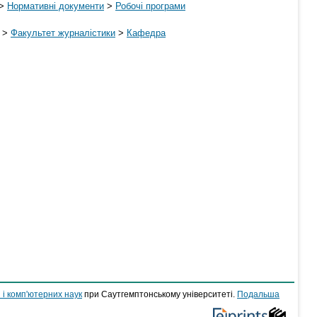
>
Нормативні документи
>
Робочі програми
>
Факультет журналістики
>
Кафедра
 і комп'ютерних наук
при Саутгемптонському університеті.
Подальша