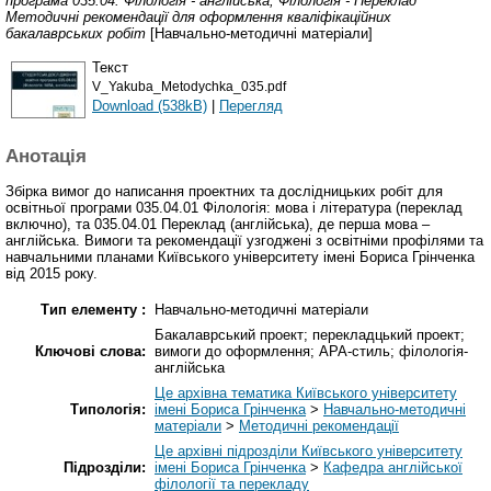
програма 035.04. Філологія - англійська, Філологія - Переклад
Методичні рекомендації для оформлення кваліфікаційних
бакалаврських робіт
[Навчально-методичні матеріали]
Текст
V_Yakuba_Metodychka_035.pdf
Download (538kB)
|
Перегляд
Анотація
Збірка вимог до написання проектних та дослідницьких робіт для
освітньої програми 035.04.01 Філологія: мова і література (переклад
включно), та 035.04.01 Переклад (англійська), де перша мова –
англійська. Вимоги та рекомендації узгоджені з освітніми профілями та
навчальними планами Київського університету імені Бориса Грінченка
від 2015 року.
Тип елементу :
Навчально-методичні матеріали
Бакалаврський проект; перекладцький проект;
Ключові слова:
вимоги до оформлення; АРА-стиль; філологія-
англійська
Це архівна тематика Київського університету
Типологія:
імені Бориса Грінченка
>
Навчально-методичні
матеріали
>
Методичні рекомендації
Це архівні підрозділи Київського університету
Підрозділи:
імені Бориса Грінченка
>
Кафедра англійської
філології та перекладу