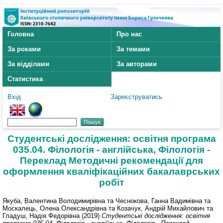
Головна
Про нас
За роками
За темами
За відділами
За авторами
Статистика
Вхід
Зареєструватись
Студентські дослідження: освітня програма
035.04. Філологія - англійська, Філологія -
Переклад Методичні рекомендації для
оформлення кваліфікаційних бакалаврських
робіт
Якуба, Валентина Володимирівна
та
Чеснокова, Ганна Вадимівна
та
Москалець, Олена Олександрівна
та
Козачук, Андрій Михайлович
та
Гладуш, Надія Федорівна
(2019)
Студентські дослідження: освітня