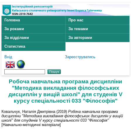
Головна
Про нас
За роками
За темами
За відділами
За авторами
Статистика
Вхід
Зареєструватись
Робоча навчальна програма дисципліни
"Методика викладання філософських
дисциплін у вищій школі" для студенів V
курсу спеціальності 033 "Філософія"
Ковальчук, Наталія Дмитрівна
(2019)
Робоча навчальна програма
дисципліни "Методика викладання філософських дисциплін у вищій
школі" для студенів V курсу спеціальності 033 "Філософія"
[Навчально-методичні матеріали]