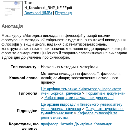
Текст
N_Kovalchuk_RNP_KFIFF.pdf
Download (8MB)
|
Перегляд
Анотація
Мета курсу «Методика викладання філософії у вищій школі» –
формування методичної свідомості студентів; в контексті викладання
філософії у вищій школі, надання систематизованих знань,
конструктивних і критичних навичок мислення щодо природи, критеріїв,
форм та альтернатив ціннісного й творчого самовизначення викладача
відповідно до уявлень про філософію.
Тип елементу :
Навчально-методичні матеріали
Методика викладання філософії; філософія;
Ключові слова:
лекції; семінари; забезпечення навчального
процесу
Це архівна тематика Київського університету
Типологія:
імені Бориса Грінченка
>
Нормативні документи
>
Робочі програми навчальних дисциплін
Це архівні підрозділи Київського університету
імені Бориса Грінченка
>
Факультет суспільно-
Підрозділи:
гуманітарних наук
>
Кафедра філософії та
релігієзнавства
Користувач, що
професор Наталія Дмитрівна Ковальчук
депонує: