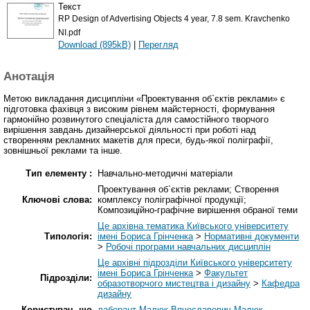
Текст
RP Design of Advertising Objects 4 year, 7.8 sem. Kravchenko
NI.pdf
Download (895kB)
|
Перегляд
Анотація
Метою викладання дисципліни «Проектування об`єктів реклами» є
підготовка фахівця з високим рівнем майстерності, формування
гармонійно розвинутого спеціаліста для самостійного творчого
вирішення завдань дизайнерської діяльності при роботі над
створенням рекламних макетів для преси, будь-якої поліграфії,
зовнішньої реклами та інше.
Тип елементу :
Навчально-методичні матеріали
Проектування об`єктів реклами; Створення
Ключові слова:
комплексу поліграфічної продукції;
Композиційно-графічне вирішення обраної теми
Це архівна тематика Київського університету
Типологія:
імені Бориса Грінченка
>
Нормативні документи
>
Робочі програми навчальних дисциплін
Це архівні підрозділи Київського університету
імені Бориса Грінченка
>
Факультет
Підрозділи:
образотворчого мистецтва і дизайну
>
Кафедра
дизайну
Користувач, що
лаборант Малюк Вячеславович Малюк