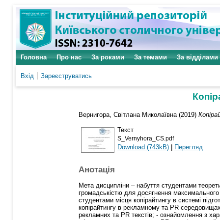
Головна
Про нас
За роками
За темами
За відділами
Вхід
Зареєструватись
Копір
Вернигора, Світлана Миколаївна
(2019)
Копіра
Текст
S_Vernyhora_CS.pdf
Download (743kB)
|
Перегляд
Анотація
Мета дисципліни – набуття студентами теорети
громадськістю для досягнення максимального 
студентами місця копірайтингу в системі підго
копірайтингу в рекламному та PR середовищах
рекламних та PR текстів; - ознайомлення з хар