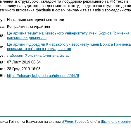
млення зі структурою, складом та побудовою рекламного та PR текстів; -
впливу на аудиторію за допомогою тексту; - підготовка студентів до вик
етичного виховання фахівців в сфері реклами та зв’язків з громадськіс
у :
Навчально-методичні матеріали
ва:
Копірайтинг; спічрайтинг
Це архівна тематика Київського університету імені Бориса Грінченка
ія:
навчальних дисциплін
Це архівні підрозділи Київського університету імені Бориса Грінченка
ли:
реклами та зв'язків з громадськістю
ує:
Лаборант Христина Олегівна Білас
ня:
07 Лист 2019 06:54
ни:
28 Груд 2019 16:03
RI:
https://elibrary.kubg.edu.ua/id/eprint/28479
ориса Грінченка Базується на системі
EPrints 3
розробленої в
Школі електроніки