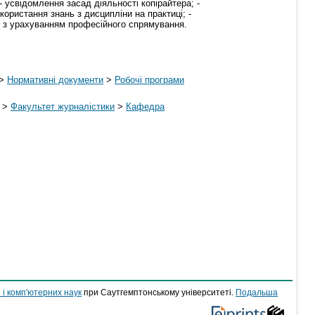
 усвідомлення засад діяльності копірайтера; -
ористання знань з дисципліни на практиці; -
тю з урахуванням професійного спрямування.
>
Нормативні документи
>
Робочі програми
>
Факультет журналістики
>
Кафедра
 і комп'ютерних наук
при Саутгемптонському університеті.
Подальша