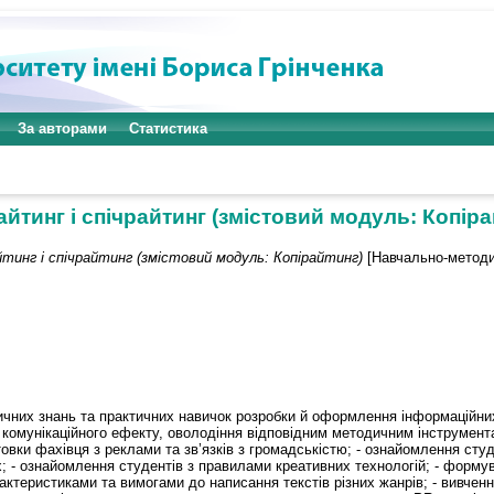
За авторами
Статистика
айтинг і спічрайтинг (змістовий модуль: Копіра
йтинг і спічрайтинг (змістовий модуль: Копірайтинг)
[Навчально-методи
чних знань та практичних навичок розробки й оформлення інформаційних 
комунікаційного ефекту, оволодіння відповідним методичним інструмента
товки фахівця з реклами та зв’язків з громадськістю; - ознайомлення сту
; - ознайомлення студентів з правилами креативних технологій; - форму
актеристиками та вимогами до написання текстів різних жанрів; - вивчен