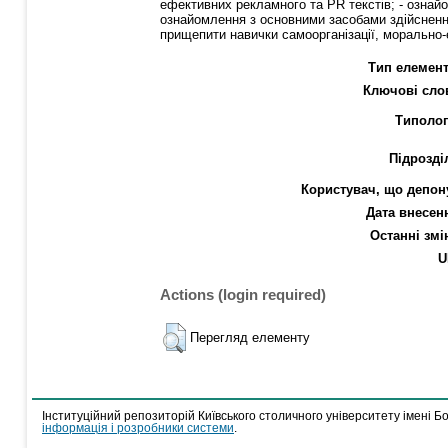
ефективних рекламного та PR текстів; - ознайо
ознайомлення з основними засобами здійснення 
прищепити навички самоорганізації, морально-
Тип елемент
Ключові сло
Типолог
Підрозді
Користувач, що депон
Дата внесен
Останні змі
U
Actions (login required)
Перегляд елементу
Інституційний репозиторій Київського столичного університету імені Б
інформація і розробники системи
.