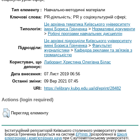
Тип елементу :
Навчально-методичні матеріали
Ключові слова:
PR-діяльність; PR у соціокультурній сфері;
Це архівна тематика Київського університету
Типологія:
імені Бориса Грінченка
>
Нормативні документи
>
Робочі програми навчальних дисциплін
Це архівні підрозділи Київського університету
імені Бориса Грінченка
>
Факультет
Підрозділи:
журналістики
>
Кафедра реклами та зв'язків з
громадськістю
Користувач, що
Лаборант Христина Олегівна Білас
депонує:
Дата внесення:
07 Лист 2019 06:56
Останні зміни:
09 Вер 2021 07:45
URI:
https://elibrary.kubg.edu.ua/id/eprint/28482
Actions (login required)
Перегляд елементу
Інституційний репозиторій Київського столичного університету імені
Бориса Грінченка Базується на системі
EPrints 3
розробленої в
Школі
електроніки і комп'ютерних наук
при Саутгемптонському університеті.