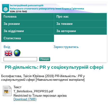
Головна
Про нас
За роками
За темами
За відділами
За авторами
Статистика
Вхід
Зареєструватись
PR-діяльність: PR у соціокультурній сфері
Бєлофастова, Таїсія Юріївна
(2019)
PR-діяльність: PR у
соціокультурній сфері
[Навчально-методичні матеріали]
Текст
T_Belofastova_PRDPRSS.pdf
Restricted to Тільки персонал архіва
Download (7MB)