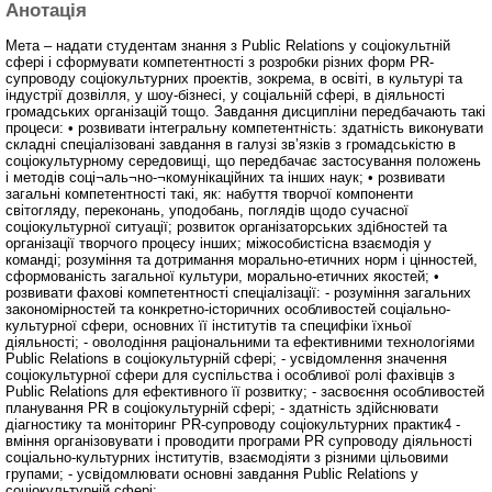
Анотація
Мета – надати студентам знання з Public Relations у соціокультній
сфері і сформувати компетентності з розробки різних форм PR-
супроводу соціокультурних проектів, зокрема, в освіті, в культурі та
індустрії дозвілля, у шоу-бізнесі, у соціальній сфері, в діяльності
громадських організацій тощо. Завдання дисципліни передбачають такі
процеси: • розвивати інтегральну компетентність: здатність виконувати
складні спеціалізовані завдання в галузі зв’язків з громадськістю в
соціокультурному середовищі, що передбачає застосування положень
і методів соці¬аль¬но-¬комунікаційних та інших наук; • розвивати
загальні компетентності такі, як: набуття творчої компоненти
світогляду, переконань, уподобань, поглядів щодо сучасної
соціокультурної ситуації; розвиток організаторських здібностей та
організації творчого процесу інших; міжособистісна взаємодія у
команді; розуміння та дотримання морально-етичних норм і цінностей,
сформованість загальної культури, морально-етичних якостей; •
розвивати фахові компетентності спеціалізації: - розуміння загальних
закономірностей та конкретно-історичних особливостей соціально-
культурної сфери, основних її інститутів та специфіки їхньої
діяльності; - оволодіння раціональними та ефективними технологіями
Public Relations в соціокультурній сфері; - усвідомлення значення
соціокультурної сфери для суспільства і особливої ролі фахівців з
Public Relations для ефективного її розвитку; - засвоєння особливостей
планування PR в соціокультурній сфері; - здатність здійснювати
діагностику та моніторинг PR-супроводу соціокультурних практик4 -
вміння організовувати і проводити програми PR супроводу діяльності
соціально-культурних інститутів, взаємодіяти з різними цільовими
групами; - усвідомлювати основні завдання Public Relations у
соціокультурній сфері;