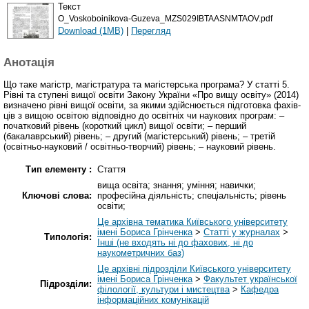
Текст
O_Voskoboinikova-Guzeva_MZS029IBTAASNMTAOV.pdf
Download (1MB)
|
Перегляд
Анотація
Що таке магістр, магістратура та магістерська програма? У статті 5.
Рівні та ступені вищої освіти Закону України «Про вищу освіту» (2014)
визначено рівні вищої освіти, за якими здійснюється підготовка фахів-
ців з вищою освітою відповідно до освітніх чи наукових програм: –
початковий рівень (короткий цикл) вищої освіти; – перший
(бакалаврський) рівень; – другий (магістерський) рівень; – третій
(освітньо-науковий / освітньо-творчий) рівень; – науковий рівень.
Тип елементу :
Стаття
вища освіта; знання; уміння; навички;
Ключові слова:
професійна діяльність; спеціальність; рівень
освіти;
Це архівна тематика Київського університету
імені Бориса Грінченка
>
Статті у журналах
>
Типологія:
Інші (не входять ні до фахових, ні до
наукометричних баз)
Це архівні підрозділи Київського університету
імені Бориса Грінченка
>
Факультет української
Підрозділи:
філології, культури і мистецтва
>
Кафедра
інформаційних комунікацій