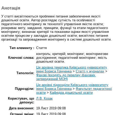
Анотація
У статті висвітлюються проблемні питання забезпечення якості
дошкільної освіти. Автор розглядає сутність та особливості
педагогічного моніторингу як технології управління якістю освіти;
розкриває мету, завдання, принципи, функції та етапи педагогічного
моніторингу; визначає критерії та показники оцінки якості управління
освітнім процесом у закладах дошкільної освіти; висвітлює питання
організації та запровадження моніторингу в системі дошкільної освіти.
Тип елементу :
Стаття
контроль; критерій; моніторинг; моніторингове
Ключові слова:
дослідження; педагогічний моніторинг; якість
дошкільної освіти.
Це архівна тематика Київського університету
імені Бориса Грінченка
>
Статті у журналах
>
Типологія:
Фахові (входять до переліку фахових,
затверджений МОН)
Це архівні підрозділи Київського університету
Підрозділи:
імені Бориса Грінченка
>
Факультет педагогічної
освіти
>
Кафедра дошкільної освіти
Користувач, що
Л.В. Козак
депонує:
Дата внесення:
19 Лист 2019 09:08
Останні зміни:
19 Лист 2019 09:08