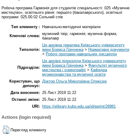
Робоча програма Гармонія для студентів спеціальності: 025 «Музичне
мистецтво», освітнього рівня: першого (бакалаврського), освітньої
програми: 025.00.02 Сольний спів
Тип елементу :
Навчально-методичні матеріали
музичний твір; гармонія; музична форма;
Ключові слова:
бакалавр
Це архівна тематика Київського університету
Типологія:
імені Бориса Грінченка
>
Нормативні документи
>
Робочі програми навчальних дисциплін
Це архівні підрозділи Київського університету
імені Бориса Грінченка
>
Факультет музичного
Підрозділи:
мистецтва і хореографії
>
Кафедра
музикознавства та музичної освіти
Користувач, що
Доктор Ольга Миколаївна Олексюк
депонує:
Дата внесення:
25 Лист 2019 11:22
Останні зміни:
25 Лист 2019 11:22
URI:
https://elibrary.kubg.edu.ua/id/eprint/28981
Actions (login required)
Перегляд елементу