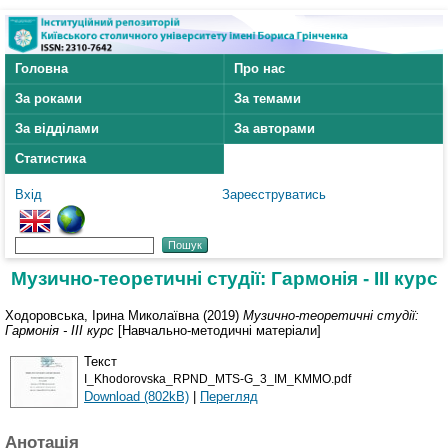
Головна
Про нас
За роками
За темами
За відділами
За авторами
Статистика
Вхід
Зареєструватись
Музично-теоретичні студії: Гармонія - ІІІ курс
Ходоровська, Ірина Миколаївна
(2019)
Музично-теоретичні студії:
Гармонія - ІІІ курс
[Навчально-методичні матеріали]
Текст
I_Khodorovska_RPND_MTS-G_3_IM_KMMO.pdf
Download (802kB)
|
Перегляд
Анотація