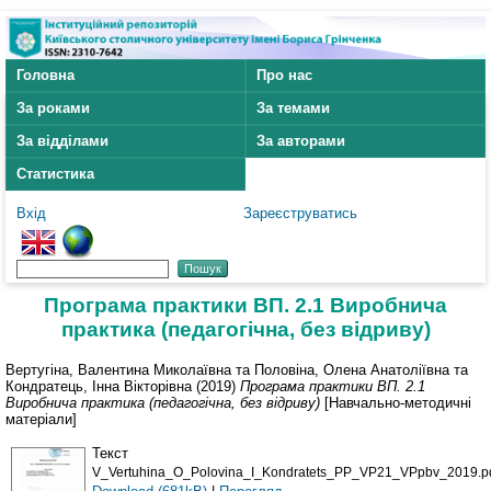
Головна
Про нас
За роками
За темами
За відділами
За авторами
Статистика
Вхід
Зареєструватись
Програма практики ВП. 2.1 Виробнича
практика (педагогічна, без відриву)
Вертугіна, Валентина Миколаївна
та
Половіна, Олена Анатоліївна
та
Кондратець, Інна Вікторівна
(2019)
Програма практики ВП. 2.1
Виробнича практика (педагогічна, без відриву)
[Навчально-методичні
матеріали]
Текст
V_Vertuhina_O_Polovina_I_Kondratets_PP_VP21_VPpbv_2019.p