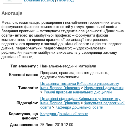
Download (681kB)
|
Перегляд
Анотація
Мета: систематизація, розширення і поглиблення теоретичних знань,
формування фахових компетентностей у галузі дошкільної освіти.
Завдання практики: – мотивувати студентів спеціальності «Дошкільна
освіта» інтерес до майбутньої професії; – формувати фахові
компетентності в процесі практичної організації інтегрованого
педагогічного процесу в закладі дошкільної освіти на рівнях: педагог-
дитина, педагог-батьки, педагог-педагог; – удосконалювати
рефлексійні навички майбутніх вихователів у середовищі закладу
дошкільної освіти;
Тип елементу :
Навчально-методичні матеріали
Програма; практика; освітня діяльність;
Ключові слова:
сдуденти практиканти
Це архівна тематика Київського університету
Типологія:
імені Бориса Грінченка
>
Нормативні документи
>
Робочі програми навчальних дисциплін
Це архівні підрозділи Київського університету
Підрозділи:
імені Бориса Грінченка
>
Факультет педагогічної
освіти
>
Кафедра дошкільної освіти
Користувач, що
Кафедра Дошкільної освіти
депонує:
Дата внесення:
25 Лист 2019 12:00