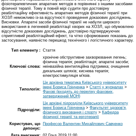
фізіотерапевтичних апаратних методів в порівнянні з іншими засобами
фізичної терапії. Тому в повній мірі судити про достовірну
реабілітаційну ефективність апаратних методів фізичної терапії при
ХОЗЛ неможливо із-за відсутності проведення доказових досліджень.
Висновки. Апаратні засоби фізичної терапії не набули широкого
використання в легеневій реабілітації хворих на ХОЗЛ, що обумовлено
відсутністю доказових досліджень, достовірно підтверджуючих
сприятливий реабілітаційний ефект, та чітко сформованих показань до
застосування, наявністю перешкод технічного і логістичного характеру.
Тип елементу :
Стаття
хронічне обструктивне захворювання легень;
фізична терапія; реабілітація; апаратні засоби;
Ключові слова:
неінвазійна вентиляційна підтримка; очищення
дихальних шляхів; киснева терапія;
електростимуляція м'язів.
Це архівна тематика Київського університету
імені Бориса Грінченка
>
Статті у журналах
>
Типологія:
Фахові (входять до переліку фахових,
затверджений МОН)
Це архівні підрозділи Київського університету
імені Бориса Грінченка
>
Факультет здоров’я,
Підрозділи:
фізичного виховання і спорту
>
Кафедра
фізичної терапії та ерготерапії
Користувач, що
Професор Валентин Михайлович Савченко
депонує:
Дата внесення:
02 Груд 2019 11:00