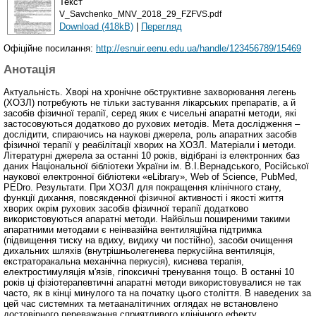
Текст
V_Savchenko_MNV_2018_29_FZFVS.pdf
Download (418kB)
|
Перегляд
Офіційне посилання:
http://esnuir.eenu.edu.ua/handle/123456789/15469
Анотація
Актуальність. Хворі на хронічне обструктивне захворювання легень
(ХОЗЛ) потребують не тільки застування лікарських препаратів, а й
засобів фізичної терапії, серед яких є чисельні апаратні методи, які
застосовуються додатково до рухових методів. Мета дослідження –
дослідити, спираючись на наукові джерела, роль апаратних засобів
фізичної терапії у реабілітації хворих на ХОЗЛ. Матеріали і методи.
Літературні джерела за останні 10 років, відібрані із електронних баз
даних Національної бібліотеки України ім. В.І.Вернадського, Російської
наукової електронної бібліотеки «eLibrary», Web of Science, PubMed,
PEDro. Результати. При ХОЗЛ для покращення клінічного стану,
функції дихання, повсякденної фізичної активності і якості життя
хворих окрім рухових засобів фізичної терапії додатково
використовуються апаратні методи. Найбільш поширеними такими
апаратними методами є неінвазійна вентиляційна підтримка
(підвищення тиску на вдиху, видиху чи постійно), засоби очищення
дихальних шляхів (внутрішньолегенева перкусійна вентиляція,
екстраторакальна механічна перкусія), киснева терапія,
електростимуляція м'язів, гіпоксичні тренування тощо. В останні 10
років ці фізіотерапевтичні апаратні методи використовувалися не так
часто, як в кінці минулого та на початку цього століття. В наведених за
цей час системних та метааналітичних оглядах не встановлено
достовірного переважання сприятливого клінічного ефекту