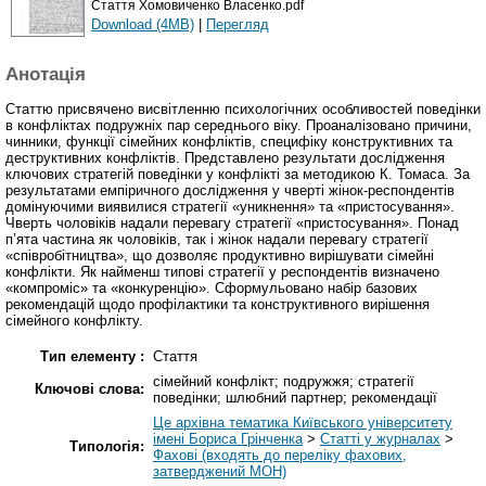
Стаття Хомовиченко Власенко.pdf
Download (4MB)
|
Перегляд
Анотація
Статтю присвячено висвітленню психологічних особливостей поведінки
в конфліктах подружніх пар середнього віку. Проаналізовано причини,
чинники, функції сімейних конфліктів, специфіку конструктивних та
деструктивних конфліктів. Представлено результати дослідження
ключових стратегій поведінки у конфлікті за методикою К. Томаса. За
результатами емпіричного дослідження у чверті жінок-респондентів
домінуючими виявилися стратегії «уникнення» та «пристосування».
Чверть чоловіків надали перевагу стратегії «пристосування». Понад
п’ята частина як чоловіків, так і жінок надали перевагу стратегії
«співробітництва», що дозволяє продуктивно вирішувати сімейні
конфлікти. Як найменш типові стратегії у респондентів визначено
«компроміс» та «конкуренцію». Сформульовано набір базових
рекомендацій щодо профілактики та конструктивного вирішення
сімейного конфлікту.
Тип елементу :
Стаття
сімейний конфлікт; подружжя; стратегії
Ключові слова:
поведінки; шлюбний партнер; рекомендації
Це архівна тематика Київського університету
імені Бориса Грінченка
>
Статті у журналах
>
Типологія:
Фахові (входять до переліку фахових,
затверджений МОН)