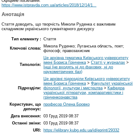
Офіційне посилання:
https://www.istpravda.com.ua/articles/2018/12/14/1...
Анотація
Стаття доводить, що творчість Миколи Руденка є важливим
складником українського гуманітарного дискурсу
Тип елементу :
Стаття
Микола Руденко; Луганська область, поет;
Ключові слова:
філософ; правозахисник
Це архівна тематика Київського університету
імені Бориса Грінченка
>
Статті у журналах
>
Типологія:
Інші (не входять ні до фахових, ні до
наукометричних баз)
Це архівні підрозділи Київського університету
імені Бориса Грінченка
>
Факультет української
Підрозділи:
філології, культури і мистецтва
>
Кафедра
української літератури, компаративістики і
грінченкознавства
Користувач, що
професор Олена Бровко
депонує:
Дата внесення:
03 Груд 2019 08:37
Останні зміни:
03 Груд 2019 08:37
URI:
https://elibrary.kubg.edu.ua/id/eprint/29332