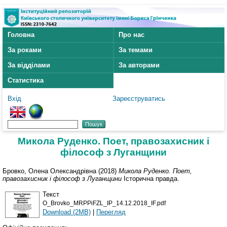
Головна
Про нас
За роками
За темами
За відділами
За авторами
Статистика
Вхід
Зареєструватись
Микола Руденко. Поет, правозахисник і
філософ з Луганщини
Бровко, Олена Олександрівна
(2018)
Микола Руденко. Поет,
правозахисник і філософ з Луганщини
Історична правда.
Текст
O_Brovko_MRPPiFZL_IP_14.12.2018_IF.pdf
Download (2MB)
|
Перегляд