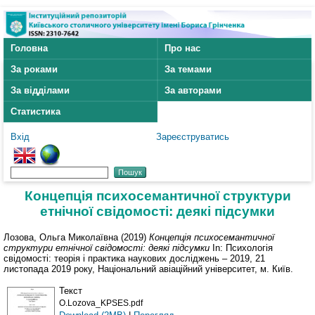
Головна
Про нас
За роками
За темами
За відділами
За авторами
Статистика
Вхід
Зареєструватись
Концепція психосемантичної структури
етнічної свідомості: деякі підсумки
Лозова, Ольга Миколаївна
(2019)
Концепція психосемантичної
структури етнічної свідомості: деякі підсумки
In: Психологія
свідомості: теорія і практика наукових досліджень – 2019, 21
листопада 2019 року, Національний авіаційний університет, м. Київ.
Текст
O.Lozova_KPSES.pdf