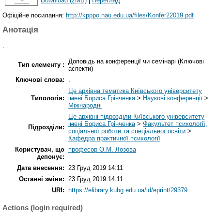
Download (2MB)
|
Перегляд
Офіційне посилання:
http://kpppo.nau.edu.ua/files/Konfer22019.pdf
Анотація
.
Доповідь на конференції чи семінарі (Ключові
Тип елементу :
аспекти)
Ключові слова:
.
Це архівна тематика Київського університету
Типологія:
імені Бориса Грінченка
>
Наукові конференції
>
Міжнародні
Це архівні підрозділи Київського університету
імені Бориса Грінченка
>
Факультет психології,
Підрозділи:
соціальної роботи та спеціальної освіти
>
Кафедра практичної психології
Користувач, що
професор О.М. Лозова
депонує:
Дата внесення:
23 Груд 2019 14:11
Останні зміни:
23 Груд 2019 14:11
URI:
https://elibrary.kubg.edu.ua/id/eprint/29379
Actions (login required)