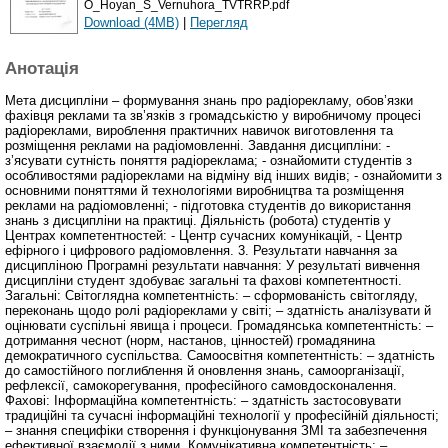
O_Hoyan_S_Vernuhora_TVTRRP.pdf
Download (4MB)
|
Перегляд
Анотація
Мета дисципліни – формування знань про радіорекламу, обов’язки
фахівця реклами та зв’язків з громадськістю у виробничому процесі
радіореклами, вироблення практичних навичок виготовлення та
розміщення реклами на радіомовленні. Завдання дисципліни: -
з’ясувати сутність поняття радіореклама; - ознайомити студентів з
особливостями радіореклами на відміну від інших видів; - ознайомити з
основними поняттями й технологіями виробництва та розміщення
реклами на радіомовленні; - підготовка студентів до використання
знань з дисципліни на практиці. Діяльність (робота) студентів у
Центрах компетентностей: - Центр сучасних комунікацій, - Центр
ефірного і цифрового радіомовлення. 3. Результати навчання за
дисципліною Програмні результати навчання: У результаті вивчення
дисципліни студент здобуває загальні та фахові компетентності.
Загальні: Світоглядна компетентність: – сформованість світогляду,
переконань щодо ролі радіореклами у світі; – здатність аналізувати й
оцінювати суспільні явища і процеси. Громадянська компетентність: –
дотримання чеснот (норм, настанов, цінностей) громадянина
демократичного суспільства. Самоосвітня компетентність: – здатність
до самостійного поглиблення й оновлення знань, самоорганізації,
рефлексії, самокорегування, професійного самовдосконалення.
Фахові: Інформаційна компетентність: – здатність застосовувати
традиційні та сучасні інформаційні технології у професійній діяльності;
– знання специфіки створення і функціонування ЗМІ та забезпечення
ефективної взаємодії з ними. Комунікативна компетентність: –