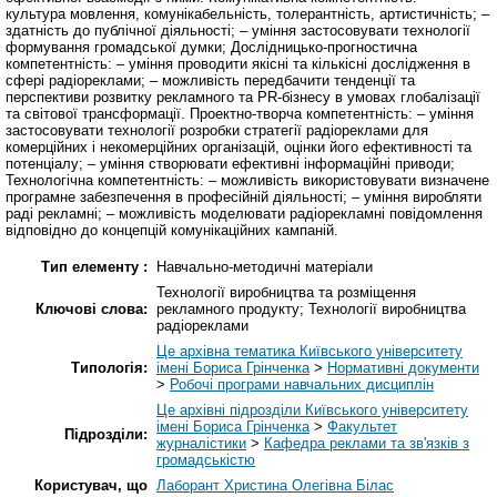
культура мовлення, комунікабельність, толерантність, артистичність; –
здатність до публічної діяльності; – уміння застосовувати технології
формування громадської думки; Дослідницько-прогностична
компетентність: – уміння проводити якісні та кількісні дослідження в
сфері радіореклами; – можливість передбачити тенденції та
перспективи розвитку рекламного та PR-бізнесу в умовах глобалізації
та світової трансформації. Проектно-творча компетентність: – уміння
застосовувати технології розробки стратегії радіореклами для
комерційних і некомерційних організацій, оцінки його ефективності та
потенціалу; – уміння створювати ефективні інформаційні приводи;
Технологічна компетентність: – можливість використовувати визначене
програмне забезпечення в професійній діяльності; – уміння виробляти
раді рекламні; – можливість моделювати радіорекламні повідомлення
відповідно до концепцій комунікаційних кампаній.
Тип елементу :
Навчально-методичні матеріали
Технології виробництва та розміщення
Ключові слова:
рекламного продукту; Технології виробництва
радіореклами
Це архівна тематика Київського університету
Типологія:
імені Бориса Грінченка
>
Нормативні документи
>
Робочі програми навчальних дисциплін
Це архівні підрозділи Київського університету
імені Бориса Грінченка
>
Факультет
Підрозділи:
журналістики
>
Кафедра реклами та зв'язків з
громадськістю
Користувач, що
Лаборант Христина Олегівна Білас