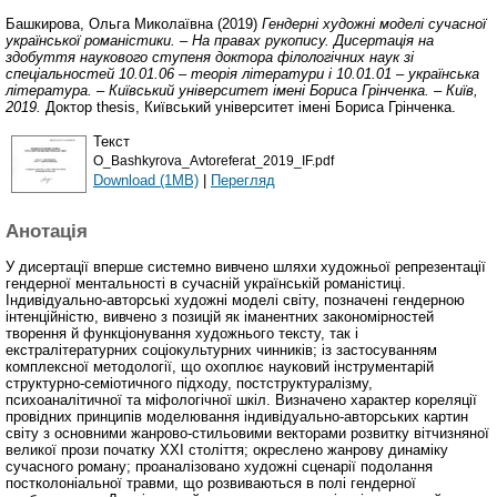
Башкирова, Ольга Миколаївна
(2019)
Гендерні художні моделі сучасної
української романістики. – На правах рукопису. Дисертація на
здобуття наукового ступеня доктора філологічних наук зі
спеціальностей 10.01.06 – теорія літератури і 10.01.01 – українська
література. – Київський університет імені Бориса Грінченка. – Київ,
2019.
Доктор thesis, Київський університет імені Бориса Грінченка.
Текст
O_Bashkyrova_Avtoreferat_2019_IF.pdf
Download (1MB)
|
Перегляд
Анотація
У дисертації вперше системно вивчено шляхи художньої репрезентації
гендерної ментальності в сучасній українській романістиці.
Індивідуально-авторські художні моделі світу, позначені гендерною
інтенційністю, вивчено з позицій як іманентних закономірностей
творення й функціонування художнього тексту, так і
екстралітературних соціокультурних чинників; із застосуванням
комплексної методології, що охоплює науковий інструментарій
структурно-семіотичного підходу, постструктуралізму,
психоаналітичної та міфологічної шкіл. Визначено характер кореляції
провідних принципів моделювання індивідуально-авторських картин
світу з основними жанрово-стильовими векторами розвитку вітчизняної
великої прози початку XXI століття; окреслено жанрову динаміку
сучасного роману; проаналізовано художні сценарії подолання
постколоніальної травми, що розвиваються в полі гендерної