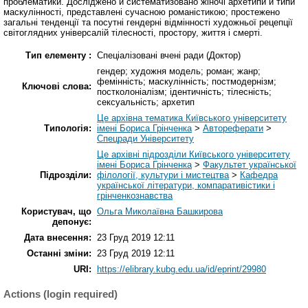
проблематики. Досліджено й систематизовано жіночі архетипи й типи
маскулінності, представлені сучасною романістикою; простежено
загальні тенденції та посутні гендерні відмінності художньої рецепції
світоглядних універсалій тілесності, простору, життя і смерті.
Тип елементу :
Спеціалізовані вчені ради (Доктор)
гендер; художня модель; роман; жанр;
фемінність; маскулінність; постмодернізм;
Ключові слова:
постколоніалізм; ідентичність; тілесність;
сексуальність; архетип
Це архівна тематика Київського університету
Типологія:
імені Бориса Грінченка
>
Автореферати
>
Спецради Університету
Це архівні підрозділи Київського університету
імені Бориса Грінченка
>
Факультет української
Підрозділи:
філології, культури і мистецтва
>
Кафедра
української літератури, компаративістики і
грінченкознавства
Користувач, що
Ольга Миколаївна Башкирова
депонує:
Дата внесення:
23 Груд 2019 12:11
Останні зміни:
23 Груд 2019 12:11
URI:
https://elibrary.kubg.edu.ua/id/eprint/29980
Actions (login required)