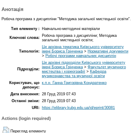
Анотація
Робоча програма з дисципліни "Методика загальної мистецької освіти".
Тип елементу :
Навчально-методичні матеріали
Робоча програма з дисципліни; Методика
Ключові слова:
загальної мистецької освіти;
Це архівна тематика Київського університету
Типологія:
імені Бориса Грінченка
>
Нормативні документи
>
Робочі програми навчальних дисциплін
Це архівні підрозділи Київського університету
імені Бориса Грінченка
>
Факультет музичного
Підрозділи:
мистецтва і хореографії
>
Кафедра
музикознавства та музичної освіти
Користувач, що
к.п.н. Ганна Григорівна Кондратенко
депонує:
Дата внесення:
28 Груд 2019 07:43
Останні зміни:
28 Груд 2019 07:43
URI:
https://elibrary.kubg.edu.ua/id/eprint/30081
Actions (login required)
Перегляд елементу