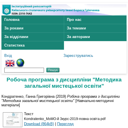
Головна
Про нас
За роками
За темами
За відділами
За авторами
Статистика
Вхід
Зареєструватись
Робоча програма з дисципліни "Методика
загальної мистецької освіти"
Кондратенко, Ганна Григорівна
(2019)
Робоча програма з дисципліни
"Методика загальної мистецької освіти"
[Навчально-методичні
матеріали]
Текст
Kondratenko_МзМО-й 3курс-2019-повна освіта.pdf
Download (864kB)
|
Перегляд