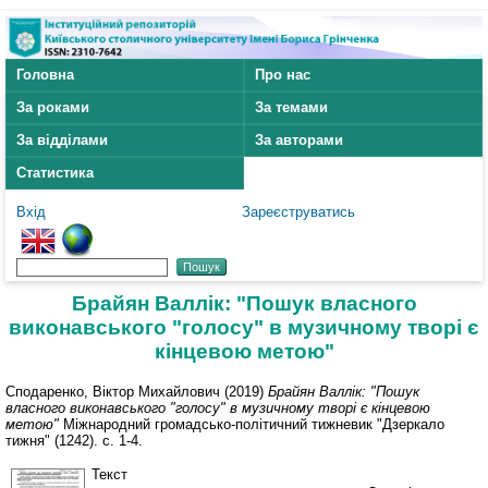
Головна
Про нас
За роками
За темами
За відділами
За авторами
Статистика
Вхід
Зареєструватись
Брайян Валлік: "Пошук власного
виконавського "голосу" в музичному творі є
кінцевою метою"
Сподаренко, Віктор Михайлович
(2019)
Брайян Валлік: "Пошук
власного виконавського "голосу" в музичному творі є кінцевою
метою"
Міжнародний громадсько-політичний тижневик "Дзеркало
тижня" (1242). с. 1-4.
Текст