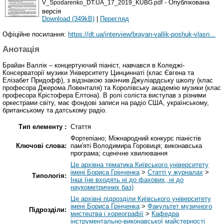
- Опублікована
V_Spodarenko_DT.UA_17_2019_KUBG.pdf
версія
Download (349kB)
|
Перегляд
Офіційне посилання:
https://dt.ua/interview/brayan-vallik-poshuk-vlasn...
Анотація
Брайан Валлік – концертуючий піаніст, навчався в Коледжі-
Консерваторії музики Університету Цинциннаті (клас Євгена та
Елізабет Придофф), з відзнакою закінчив Джуліардську школу (клас
професора Джерома Ловенталя) та Королівську академію музики (клас
професора Крістофера Елтона). В ролі соліста виступав з різними
оркестрами світу, має фондові записи на радіо США, українському,
британському та датському радіо.
Тип елементу :
Стаття
Фортепіано; Міжнародний конкурс піаністів
Ключові слова:
пам'яті Володимира Горовиця; виконавська
програма; сценічне хвилювання
Це архівна тематика Київського університету
імені Бориса Грінченка
>
Статті у журналах
>
Типологія:
Інші (не входять ні до фахових, ні до
наукометричних баз)
Це архівні підрозділи Київського університету
імені Бориса Грінченка
>
Факультет музичного
Підрозділи:
мистецтва і хореографії
>
Кафедра
інструментально-виконавської майстерності