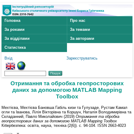
Головна
Про нас
За роками
За темами
За відділами
За авторами
Статистика
Вхід
Зареєструватись
Отримання та обробка геопросторових
даних за допомогою MATLAB Mapping
Toolbox
Мехтієва, Мехтієва Бановша Габіль кизи
та
Гулузаде, Рустам Камал
огли
та
Іванова, Лілія Вікторівна
та
Коршун, Наталія Володимирівна
та
Складанний, Павло Миколайович
(2019)
Отримання та обробка
геопросторових даних за допомогою MATLAB Mapping Toolbox
Кібербезпека: освіта, наука, техніка (2(6)). с. 94-104. ISSN 2663-4023