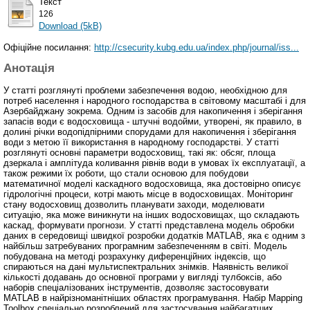
Текст
126
Download (5kB)
Офіційне посилання:
http://csecurity.kubg.edu.ua/index.php/journal/iss...
Анотація
У статті розглянуті проблеми забезпечення водою, необхідною для
потреб населення і народного господарства в світовому масштабі і для
Азербайджану зокрема. Одним із засобів для накопичення і зберігання
запасів води є водосховища - штучні водойми, утворені, як правило, в
долині річки водопідпірними спорудами для накопичення і зберігання
води з метою її використання в народному господарстві. У статті
розглянуті основні параметри водосховищ, такі як: обсяг, площа
дзеркала і амплітуда коливання рівнів води в умовах їх експлуатації, а
також режими їх роботи, що стали основою для побудови
математичної моделі каскадного водосховища, яка достовірно описує
гідрологічні процеси, котрі мають місце в водосховищах. Моніторинг
стану водосховищ дозволить планувати заходи, моделювати
ситуацію, яка може виникнути на інших водосховищах, що складають
каскад, формувати прогнози. У статті представлена модель обробки
даних в середовищі швидкої розробки додатків MATLAB, яка є одним з
найбільш затребуваних програмним забезпеченням в світі. Модель
побудована на методі розрахунку диференційних індексів, що
спираються на дані мультиспектральних знімків. Наявність великої
кількості додавань до основної програми у вигляді тулбоксів, або
наборів спеціалізованих інструментів, дозволяє застосовувати
MATLAB в найрізноманітніших областях програмування. Набір Mapping
Toolbox спеціально розроблений для застосування найбагатших