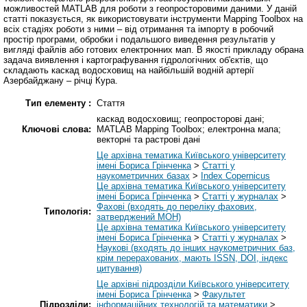
можливостей MATLAB для роботи з геопросторовими даними. У даній
статті показується, як використовувати інструменти Mapping Toolbox на
всіх стадіях роботи з ними – від отримання та імпорту в робочий
простір програми, обробки і подальшого виведення результатів у
вигляді файлів або готових електронних мап. В якості прикладу обрана
задача виявлення і картографування гідрологічних об'єктів, що
складають каскад водосховищ на найбільшій водній артерії
Азербайджану – річці Кура.
Тип елементу :
Стаття
каскад водосховищ; геопросторові дані;
Ключові слова:
MATLAB Mapping Toolbox; електронна мапа;
векторні та растрові дані
Це архівна тематика Київського університету
імені Бориса Грінченка
>
Статті у
наукометричних базах
>
Index Copernicus
Це архівна тематика Київського університету
імені Бориса Грінченка
>
Статті у журналах
>
Фахові (входять до переліку фахових,
Типологія:
затверджений МОН)
Це архівна тематика Київського університету
імені Бориса Грінченка
>
Статті у журналах
>
Наукові (входять до інших наукометричних баз,
крім перерахованих, мають ISSN, DOI, індекс
цитування)
Це архівні підрозділи Київського університету
імені Бориса Грінченка
>
Факультет
Підрозділи:
інформаційних технологій та математики
>