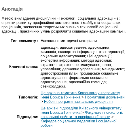
Анотація
Метою викладання дисципліни «Технології соціальної адвокації» є:
сприяти розвитку професійної компетентності майбутніх соціальних
працівників, засвоєнню теоретичних знань з технологій соціальної
адвокації, практичних умінь розробляти соціальні адвокаційні кампанії.
Тип елементу :
Навчально-методичні матеріали
адвокація; адвокатування; адвокаційна
кампанія; експертна інформація; рівні адвокації;
соціальне адвокатування; цілі адвокації;
експертна інформація; методи адвокації;
стратегія; стратегічне планування; план;
Ключові слова:
управління; державне управління; менеджмент;
довгостроковий план; громадське соціальне
адвокатування; формальне соціальне
адвокатування; адвокаційна команда;
стейкхолдери.
Це архівна тематика Київського університету
Типологія:
імені Бориса Грінченка
>
Нормативні документи
>
Робочі програми навчальних дисциплін
Це архівні підрозділи Київського університету
імені Бориса Грінченка
>
Факультет психології,
Підрозділи:
соціальної роботи та спеціальної освіти
>
Кафедра соціальної педагогіки і соціальної
роботи