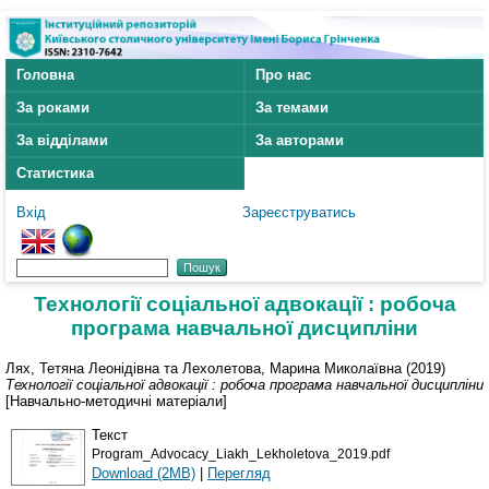
Головна
Про нас
За роками
За темами
За відділами
За авторами
Статистика
Вхід
Зареєструватись
Технології соціальної адвокації : робоча
програма навчальної дисципліни
Лях, Тетяна Леонідівна
та
Лехолетова, Марина Миколаївна
(2019)
Технології соціальної адвокації : робоча програма навчальної дисципліни
[Навчально-методичні матеріали]
Текст
Program_Аdvocacy_Liakh_Lekholetova_2019.pdf
Download (2MB)
|
Перегляд