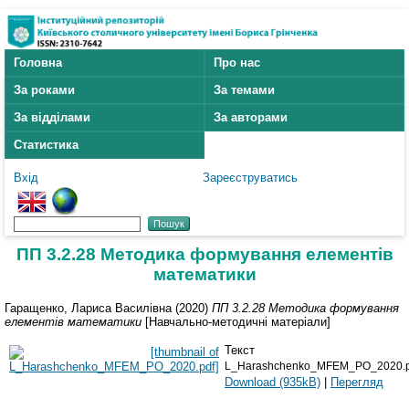
Головна
Про нас
За роками
За темами
За відділами
За авторами
Статистика
Вхід
Зареєструватись
ПП 3.2.28 Методика формування елементів
математики
Гаращенко, Лариса Василівна
(2020)
ПП 3.2.28 Методика формування
елементів математики
[Навчально-методичні матеріали]
Текст
L_Harashchenko_MFEM_PO_2020.p
Download (935kB)
|
Перегляд