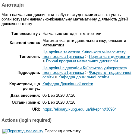
Анотація
Мета навчальної дисципліни: набуття студентами знань та умінь
організовувати навчально-пізнавальну математичну діяльність дітей
дошкільного віку.
Тип елементу :
Навчально-методичні матеріали
Метематика; діти дошкільного віку; елементи
Ключові слова:
математики
Це архівна тематика Київського університету
Типологія:
імені Бориса Грінченка
>
Нормативні документи
>
Робочі програми навчальних дисциплін
Це архівні підрозділи Київського університету
Підрозділи:
імені Бориса Грінченка
>
Факультет педагогічної
освіти
>
Кафедра дошкільної освіти
Користувач, що
Кафедра Дошкільної освіти
депонує:
Дата внесення:
06 Бер 2020 07:20
Останні зміни:
06 Бер 2020 07:20
URI:
https://elibrary.kubg.edu.ua/id/eprint/30984
Actions (login required)
Перегляд елементу