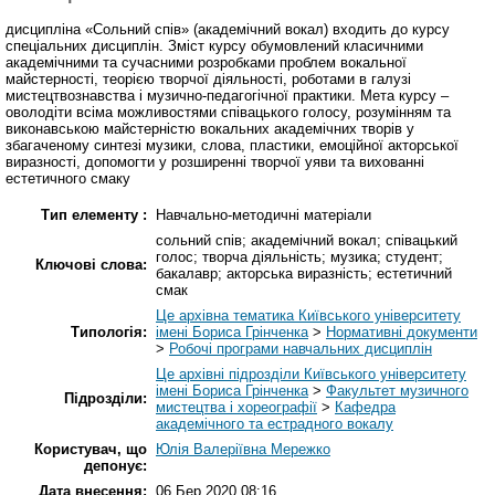
дисципліна «Сольний спів» (академічний вокал) входить до курсу
спеціальних дисциплін. Зміст курсу обумовлений класичними
академічними та сучасними розробками проблем вокальної
майстерності, теорією творчої діяльності, роботами в галузі
мистецтвознавства і музично-педагогічної практики. Мета курсу –
оволодіти всіма можливостями співацького голосу, розумінням та
виконавською майстерністю вокальних академічних творів у
збагаченому синтезі музики, слова, пластики, емоційної акторської
виразності, допомогти у розширенні творчої уяви та вихованні
естетичного смаку
Тип елементу :
Навчально-методичні матеріали
сольний спів; академічний вокал; співацький
голос; творча діяльність; музика; студент;
Ключові слова:
бакалавр; акторська виразність; естетичний
смак
Це архівна тематика Київського університету
Типологія:
імені Бориса Грінченка
>
Нормативні документи
>
Робочі програми навчальних дисциплін
Це архівні підрозділи Київського університету
імені Бориса Грінченка
>
Факультет музичного
Підрозділи:
мистецтва і хореографії
>
Кафедра
академічного та естрадного вокалу
Користувач, що
Юлія Валеріївна Мережко
депонує:
Дата внесення:
06 Бер 2020 08:16