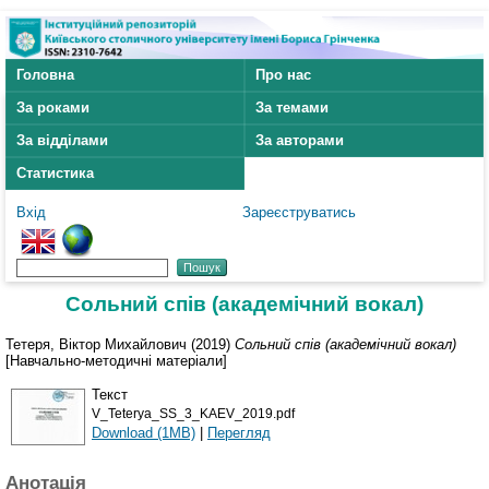
Головна
Про нас
За роками
За темами
За відділами
За авторами
Статистика
Вхід
Зареєструватись
Сольний спів (академічний вокал)
Тетеря, Віктор Михайлович
(2019)
Сольний спів (академічний вокал)
[Навчально-методичні матеріали]
Текст
V_Teterya_SS_3_KAEV_2019.pdf
Download (1MB)
|
Перегляд
Анотація