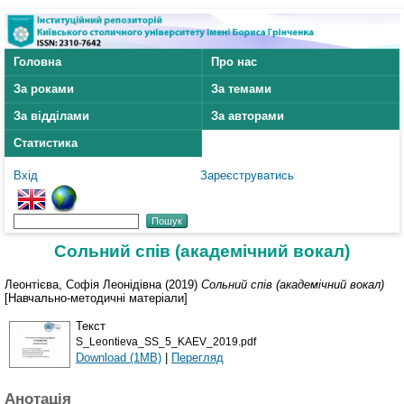
Головна
Про нас
За роками
За темами
За відділами
За авторами
Статистика
Вхід
Зареєструватись
Сольний спів (академічний вокал)
Леонтієва, Софія Леонідівна
(2019)
Сольний спів (академічний вокал)
[Навчально-методичні матеріали]
Текст
S_Leontieva_SS_5_KAEV_2019.pdf
Download (1MB)
|
Перегляд
Анотація