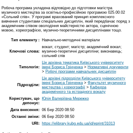
Робоча програма укладена відповідно до підготовки магістра
музичного мистецтва за освітньо-професійною програмою 025.00.02
«Сольний спів». У програмі врахований принцип комплексного
вивчення студентами спеціальних дисциплін, який передбачає поряд з
академічним співом оволодіння майстерністю актора, сценічною
мовою, хореографією, музично-теоретичними дисциплінами тощо.
Тип елементу :
Навчально-методичні матеріали
вокал; студент; магістр; академічний вокал;
Ключові слова:
музично-теоретичні дисципліни; виконавець;
сольний спів
Це архівна тематика Київського університету
Типологія:
імені Бориса Грінченка
>
Нормативні документи
>
Робочі програми навчальних дисциплін
Це архівні підрозділи Київського університету
імені Бориса Грінченка
>
Факультет музичного
Підрозділи:
мистецтва і хореографії
>
Кафедра
академічного та естрадного вокалу
Користувач, що
Юлія Валеріївна Мережко
депонує:
Дата внесення:
06 Бер 2020 08:50
Останні зміни:
06 Бер 2020 08:50
URI:
https://elibrary.kubg.edu.ua/id/eprint/31013