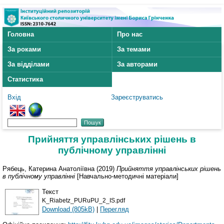
Головна
Про нас
За роками
За темами
За відділами
За авторами
Статистика
Вхід
Зареєструватись
Прийняття управлінських рішень в
публічному управлінні
Рябець, Катерина Анатоліївна
(2019)
Прийняття управлінських рішень
в публічному управлінні
[Навчально-методичні матеріали]
Текст
K_Riabetz_PURuPU_2_IS.pdf
Download (805kB)
|
Перегляд