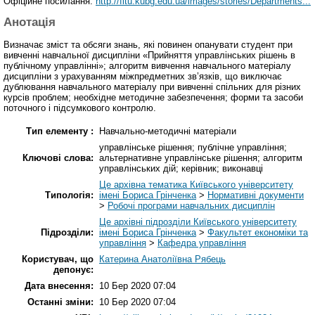
Офіційне посилання:
http://fitu.kubg.edu.ua/images/stories/Departments...
Анотація
Визначає зміст та обсяги знань, які повинен опанувати студент при
вивченні навчальної дисципліни «Прийняття управлінських рішень в
публічному управлінні»; алгоритм вивчення навчального матеріалу
дисципліни з урахуванням міжпредметних зв’язків, що виключає
дублювання навчального матеріалу при вивченні спільних для різних
курсів проблем; необхідне методичне забезпечення; форми та засоби
поточного і підсумкового контролю.
Тип елементу :
Навчально-методичні матеріали
управлінське рішення; публічне управління;
Ключові слова:
альтернативне управлінське рішення; алгоритм
управлінських дій; керівник; виконавці
Це архівна тематика Київського університету
Типологія:
імені Бориса Грінченка
>
Нормативні документи
>
Робочі програми навчальних дисциплін
Це архівні підрозділи Київського університету
Підрозділи:
імені Бориса Грінченка
>
Факультет економіки та
управління
>
Кафедра управління
Користувач, що
Катерина Анатоліївна Рябець
депонує:
Дата внесення:
10 Бер 2020 07:04
Останні зміни:
10 Бер 2020 07:04