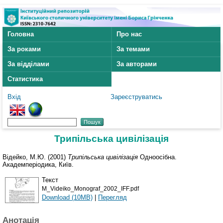
Головна
Про нас
За роками
За темами
За відділами
За авторами
Статистика
Вхід
Зареєструватись
Трипільська цивілізація
Відейко, М.Ю.
(2001)
Трипільська цивілізація
Одноосібна.
Академперіодика, Київ.
Текст
M_Videiko_Monograf_2002_IFF.pdf
Download (10MB)
|
Перегляд
Анотація