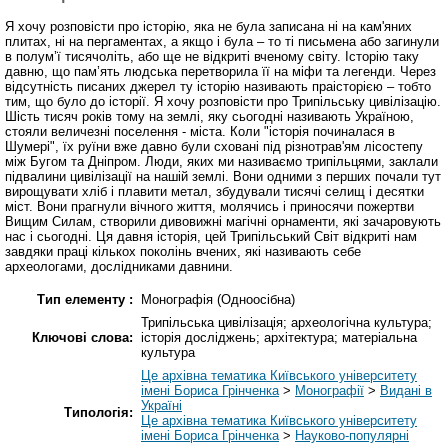
Я хочу розповісти про історію, яка не була записана ні на кам'яних
плитах, ні на пергаментах, а якщо і була – то ті письмена або загинули
в полум’ї тисячоліть, або ще не відкриті вченому світу. Історію таку
давню, що пам’ять людська перетворила її на міфи та легенди. Через
відсутність писаних джерел ту історію називають праісторією – тобто
тим, що було до історії. Я хочу розповісти про Трипільську цивілізацію.
Шість тисяч років тому на землі, яку сьогодні називають Україною,
стояли величезні поселення - міста. Коли "історія починалася в
Шумері", їх руїни вже давно були сховані під різнотрав'ям лісостепу
між Бугом та Дніпром. Люди, яких ми називаємо трипільцями, заклали
підвалини цивілізації на нашій землі. Вони одними з перших почали тут
вирощувати хліб і плавити метал, збудували тисячі селищ і десятки
міст. Вони прагнули вічного життя, молячись і приносячи пожертви
Вищим Силам, створили дивовижні магічні орнаменти, які зачаровують
нас і сьогодні. Ця давня історія, цей Трипільський Світ відкриті нам
завдяки праці кількох поколінь вчених, які називають себе
археологами, дослідниками давнини.
Тип елементу :
Монографія (Одноосібна)
Трипільська цивілізація; археологічна культура;
Ключові слова:
історія досліджень; архітектура; матеріальна
культура
Це архівна тематика Київського університету
імені Бориса Грінченка
>
Монографії
>
Видані в
Україні
Типологія:
Це архівна тематика Київського університету
імені Бориса Грінченка
>
Науково-популярні