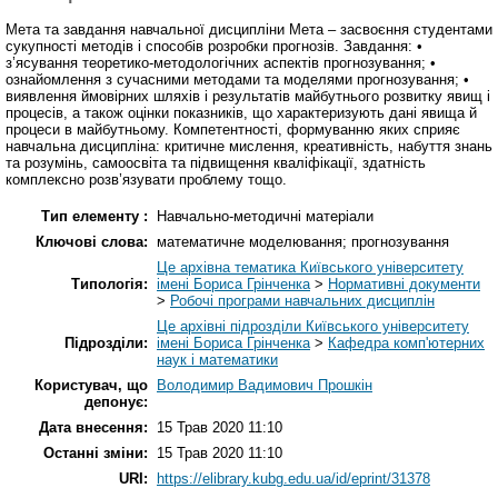
Мета та завдання навчальної дисципліни Мета – засвоєння студентами
сукупності методів і способів розробки прогнозів. Завдання: •
з’ясування теоретико-методологічних аспектів прогнозування; •
ознайомлення з сучасними методами та моделями прогнозування; •
виявлення ймовірних шляхів і результатів майбутнього розвитку явищ і
процесів, а також оцінки показників, що характеризують дані явища й
процеси в майбутньому. Компетентності, формуванню яких сприяє
навчальна дисципліна: критичне мислення, креативність, набуття знань
та розумінь, самоосвіта та підвищення кваліфікації, здатність
комплексно розв’язувати проблему тощо.
Тип елементу :
Навчально-методичні матеріали
Ключові слова:
математичне моделювання; прогнозування
Це архівна тематика Київського університету
Типологія:
імені Бориса Грінченка
>
Нормативні документи
>
Робочі програми навчальних дисциплін
Це архівні підрозділи Київського університету
Підрозділи:
імені Бориса Грінченка
>
Кафедра комп'ютерних
наук і математики
Користувач, що
Володимир Вадимович Прошкін
депонує:
Дата внесення:
15 Трав 2020 11:10
Останні зміни:
15 Трав 2020 11:10
URI:
https://elibrary.kubg.edu.ua/id/eprint/31378