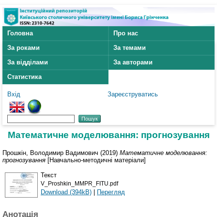
Головна
Про нас
За роками
За темами
За відділами
За авторами
Статистика
Вхід
Зареєструватись
Математичне моделювання: прогнозування
Прошкін, Володимир Вадимович
(2019)
Математичне моделювання:
прогнозування
[Навчально-методичні матеріали]
Текст
V_Proshkin_MMPR_FITU.pdf
Download (394kB)
|
Перегляд
Анотація