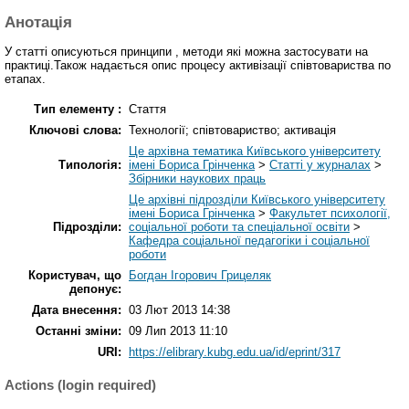
Анотація
У статті описуються принципи , методи які можна застосувати на
практиці.Також надається опис процесу активізації співтовариства по
етапах.
Тип елементу :
Стаття
Ключові слова:
Технології; співтовариство; активація
Це архівна тематика Київського університету
Типологія:
імені Бориса Грінченка
>
Статті у журналах
>
Збірники наукових праць
Це архівні підрозділи Київського університету
імені Бориса Грінченка
>
Факультет психології,
Підрозділи:
соціальної роботи та спеціальної освіти
>
Кафедра соціальної педагогіки і соціальної
роботи
Користувач, що
Богдан Ігорович Грицеляк
депонує:
Дата внесення:
03 Лют 2013 14:38
Останні зміни:
09 Лип 2013 11:10
URI:
https://elibrary.kubg.edu.ua/id/eprint/317
Actions (login required)