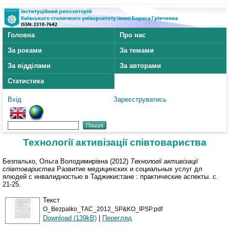
Головна
Про нас
За роками
За темами
За відділами
За авторами
Статистика
Вхід
Зареєструватись
Технології активізації співтовариства
Безпалько, Ольга Володимирівна
(2012)
Технології активізації
співтовариства
Развитие медицинских и социальных услуг дл
ялюдей с инвалидностью в Таджикистане : практические аспекты. с.
21-25.
Текст
O_Bezpalko_ТАС_2012_SP&KO_IPSP.pdf
Download (139kB)
|
Перегляд