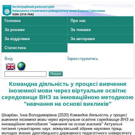
Головна
Про нас
За роками
За темами
За відділами
За авторами
Статистика
Вхід
Зареєструватись
Командна діяльність у процесі вивчення
іноземної мови через віртуальне освітнє
середовище ВНЗ за інноваційною методикою
"навчання на основі викликів"
Шкарбан, Інна Володимирівна
(2020)
Командна діяльність у процесі
вивчення іноземної мови через віртуальне освітнє середовище ВНЗ за
інноваційною методикою "навчання на основі викликів"
Актуальні
питання гуманітарних наук: міжвузівський збірник наукових праць
молодих вчених дрогобицького державного педагогічного університету