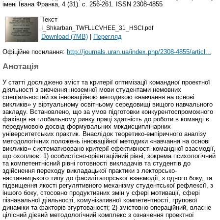
імені Івана Франка, 4 (31). с. 256-261. ISSN 2308-4855
Текст
I_Shkarban_TWFLLCVHEE_31_HSCI.pdf
Download (7MB)
|
Перегляд
Офіційне посилання:
http://journals.uran.ua/index.php/2308-4855/articl...
Анотація
У статті досліджено зміст та критерії оптимізації командної проектної
діяльності з вивчення іноземної мови студентами немовних
спеціальностей за інноваційною методикою «навчання на основі
викликів» у віртуальному освітньому середовищі вищого навчального
закладу. Встановлено, що за умов підготовки конкурентоспроможного
фахівця на глобальному ринку праці здатність до роботи в команді є
передумовою досвід формувальних міждисциплінарних
університетських практик. Внаслідок теоретико-емпіричного аналізу
методологічних положень інноваційної методики «навчання на основі
викликів» систематизовано критерії ефективності командної взаємодії,
що охоплює: 1) особистісно-орієнтаційний рівні, зокрема психологічний
та компетентнісний рівні готовності викладачів та студентів до
здійснення переходу викладацької практики з лекторсько-
наставницького типу до фасилітаторської взаємодії, з одного боку, та
підвищення якості регулятивного механізму студентської рефлексії, з
іншого боку, стосовно продуктивних змін у сфері мотивації, сфері
пізнавальної діяльності, комунікативної компетентності, групової
динаміки та факторів згуртованості; 2) змістовно-операційний, власне
цілісний дієвий методологічний комплекс з означення проектної