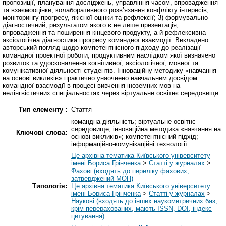
пропозиції, планування досліджень, управління часом, впровадження
та взаємооцінки, колаборативного розв’язання конфлікту інтересів,
моніторингу прогресу, якісної оцінки та рефлексії; 3) формувально-
діагностичний, результатом якого є не лише презентація,
впровадження та поширення кінцевого продукту, а й рефлексивна
аксіологічна діагностика прогресу командної взаємодії. Викладено
авторський погляд щодо компетентнісного підходу до реалізації
командної проектної роботи, продуктивним наслідком якої визначено
розвиток та удосконалення когнітивної, аксіологічної, мовної та
комунікативної діяльності студентів. Інноваційну методику «навчання
на основі викликів» практично унаочнено навчальним досвідом
командної взаємодії в процесі вивчення іноземних мов на
нелінгвістичних спеціальностях через віртуальне освітнє середовище.
Тип елементу :
Стаття
командна діяльність; віртуальне освітнє
середовище; інноваційна методика «навчання на
Ключові слова:
основі викликів»; компетентнісний підхід;
інформаційно-комунікаційні технології
Це архівна тематика Київського університету
імені Бориса Грінченка
>
Статті у журналах
>
Фахові (входять до переліку фахових,
затверджений МОН)
Типологія:
Це архівна тематика Київського університету
імені Бориса Грінченка
>
Статті у журналах
>
Наукові (входять до інших наукометричних баз,
крім перерахованих, мають ISSN, DOI, індекс
цитування)