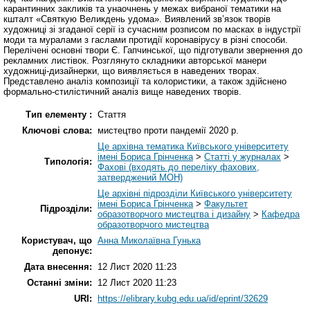
карантинних закликів та унаочнень у межах вибраної тематики на
кшталт «Святкую Великдень удома». Виявлений зв’язок творів
художниці зі згаданої серії із сучасним розписом по масках в індустрії
моди та муралами з гаслами протидії коронавірусу в різні способи.
Перелічені основні твори Є. Гапчинської, що підготували звернення до
рекламних листівок. Розглянуто складники авторської манери
художниці-дизайнерки, що виявляється в наведених творах.
Представлено аналіз композиції та колористики, а також здійснено
формально-стилістичний аналіз вище наведених творів.
Тип елементу :
Стаття
Ключові слова:
мистецтво проти пандемії 2020 р.
Це архівна тематика Київського університету
імені Бориса Грінченка
>
Статті у журналах
>
Типологія:
Фахові (входять до переліку фахових,
затверджений МОН)
Це архівні підрозділи Київського університету
імені Бориса Грінченка
>
Факультет
Підрозділи:
образотворчого мистецтва і дизайну
>
Кафедра
образотворчого мистецтва
Користувач, що
Анна Миколаївна Гунька
депонує:
Дата внесення:
12 Лист 2020 11:23
Останні зміни:
12 Лист 2020 11:23
URI:
https://elibrary.kubg.edu.ua/id/eprint/32629