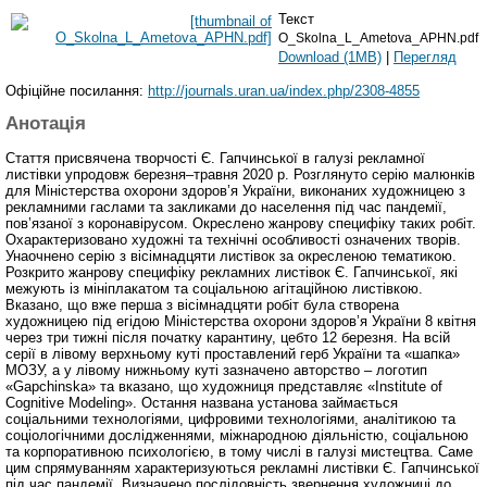
Текст
O_Skolna_L_Ametova_APHN.pdf
Download (1MB)
|
Перегляд
Офіційне посилання:
http://journals.uran.ua/index.php/2308-4855
Анотація
Стаття присвячена творчості Є. Гапчинської в галузі рекламної
листівки упродовж березня–травня 2020 р. Розглянуто серію малюнків
для Міністерства охорони здоров’я України, виконаних художницею з
рекламними гаслами та закликами до населення під час пандемії,
пов’язаної з коронавірусом. Окреслено жанрову специфіку таких робіт.
Охарактеризовано художні та технічні особливості означених творів.
Унаочнено серію з вісімнадцяти листівок за окресленою тематикою.
Розкрито жанрову специфіку рекламних листівок Є. Гапчинської, які
межують із мініплакатом та соціальною агітаційною листівкою.
Вказано, що вже перша з вісімнадцяти робіт була створена
художницею під егідою Міністерства охорони здоров’я України 8 квітня
через три тижні після початку карантину, цебто 12 березня. На всій
серії в лівому верхньому куті проставлений герб України та «шапка»
МОЗУ, а у лівому нижньому куті зазначено авторство – логотип
«Gapchinska» та вказано, що художниця представляє «Institute of
Cognitive Modeling». Остання названа установа займається
соціальними технологіями, цифровими технологіями, аналітикою та
соціологічними дослідженнями, міжнародною діяльністю, соціальною
та корпоративною психологією, в тому числі в галузі мистецтва. Саме
цим спрямуванням характеризуються рекламні листівки Є. Гапчинської
під час пандемії. Визначено послідовність звернення художниці до